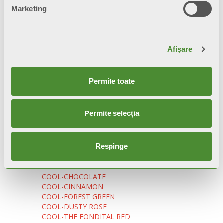
BLITZ SUPER B4-SLATE GREY
Marketing
BLITZ SUPER B4-BLACK COFFEE
BLITZ SUPER B4-BRONZE
BLITZ SUPER B4-HAMMERED BLACK
BLITZ SUPER B4-PURE METAL
Afişare
Varianti Colore Arredo Bagno
COOL-NEUTRAL WHITE
COOL-SILVER
Permite toate
COOL-GRAPHITE
COOL-SLATE GREY
COOL-BLACK COFFEE
Permite selecția
COOL-BRONZE
COOL-LIGHT SHELL
COOL-LIGHT GREY
Respinge
COOL-MIDNIGHT GREEN
COOL-MIDNIGHT BLUE
COOL-BLACK RAVEN
COOL-CHOCOLATE
COOL-CINNAMON
COOL-FOREST GREEN
COOL-DUSTY ROSE
COOL-THE FONDITAL RED