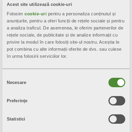
Acest site utilizează cookie-uri
INSTALLA UNA POMPA DI CALORE
Folosim
cookie-uri
pentru a personaliza conținutul și
Mai
anunțurile, pentru a oferi funcții de rețele sociale și pentru
Februarie
a analiza traficul. De asemenea, le oferim partenerilor de
Ianuarie
rețele sociale, de publicitate și de analize informații cu
Martie
Aprilie
privire la modul în care folosiți site-ul nostru. Aceștia le
Iunie
pot combina cu alte informații oferite de dvs. sau culese
Iulie
în urma folosirii serviciilor lor.
August
Septembrie
Octombrie
Selecția
Noiembrie
Necesare
Decembrie
consimțământului
READY REMOTE
Preferinţe
FANCOIL
Varianti Colore Pressofusi
BLITZ SUPER B4-NEUTRAL WHITE
Statistici
BLITZ SUPER B4-SILVER
BLITZ SUPER B4-GRAPHITE