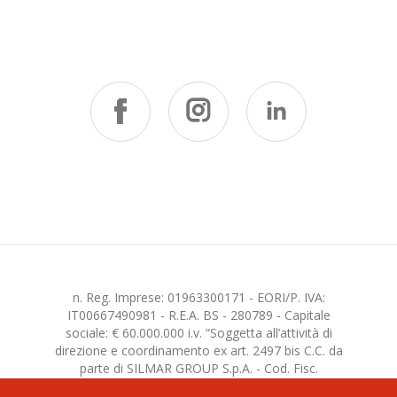
n. Reg. Imprese: 01963300171 - EORI/P. IVA:
IT00667490981 - R.E.A. BS - 280789 - Capitale
sociale: € 60.000.000 i.v. “Soggetta all’attività di
direzione e coordinamento ex art. 2497 bis C.C. da
parte di SILMAR GROUP S.p.A. - Cod. Fisc.
02075160172”