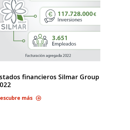
stados financieros Silmar Group
Fondit
022
Una nue
escubre más
innovac
Descub