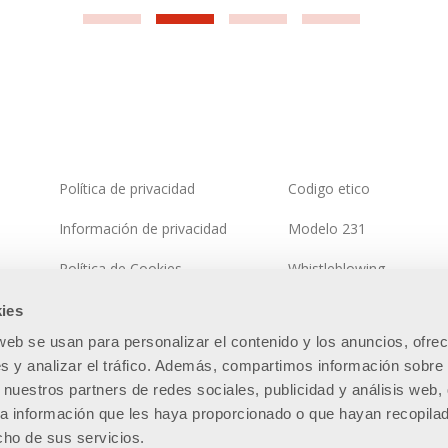
Política de privacidad
Codigo etico
Información de privacidad
Modelo 231
Política de Cookies
Whistleblowing
Política del sistema integrado
Política de seguridad de 
ies
información
 web se usan para personalizar el contenido y los anuncios, ofre
Mapa del sitio
s y analizar el tráfico. Además, compartimos información sobre 
 nuestros partners de redes sociales, publicidad y análisis web,
a información que les haya proporcionado o que hayan recopila
cho de sus servicios.