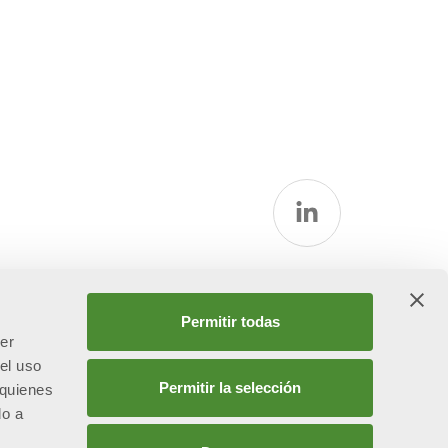
la
Permitir todas
cer
el uso
Permitir la selección
 quienes
do a