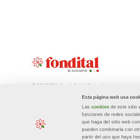
© FONDITAL S.p.A. Società a unico
socio
Esta página web usa cook
Sede Legale e Amministrativa
Las
cookies
de este sitio
Via Cerreto, 40 - 25079 VOBARNO
funciones de redes sociale
(Brescia) Italia
que haga del sitio web con
pueden combinarla con otr
partir del uso que haya he