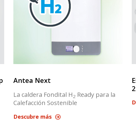
p
Antea Next
E
2
La caldera Fondital H
Ready para la
2
Calefacción Sostenible
D
Descubre más