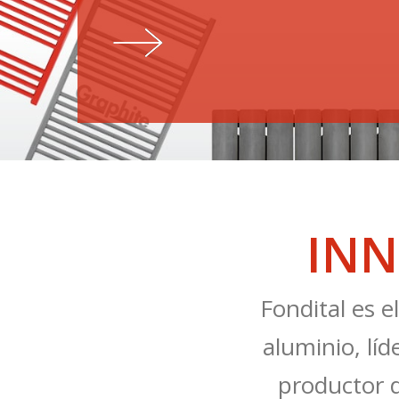
INN
Fondital es e
aluminio, líd
productor d