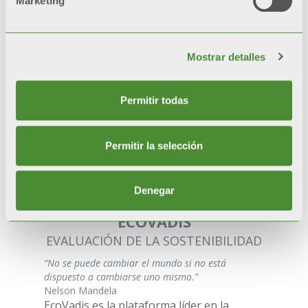
Marketing
nivel de seguridad y
protección de datos
,
cumpliendo con las mejores praxis del
sector.
Mostrar detalles
Permitir todas
Download
Permitir la selección
Denegar
ECOVADIS
EVALUACIÓN DE LA SOSTENIBILIDAD
“No se puede cambiar el mundo si no está
dispuesto a cambiarse uno mismo.”
Nelson Mandela
EcoVadis es la plataforma líder en la