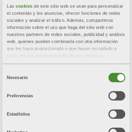
Las
cookies
de este sitio web se usan para personalizar
Download
el contenido y los anuncios, ofrecer funciones de redes
sociales y analizar el tráfico. Además, compartimos
información sobre el uso que haga del sitio web con
nuestros partners de redes sociales, publicidad y análisis
web, quienes pueden combinarla con otra información
que les haya proporcionado o que hayan recopilado a
TISAX
partir del uso que haya hecho de sus servicios.
SEGURIDAD DE LAS INFORMACIONES
EN EL SECTOR AUTOMOCIÓN
Selección
Necesario
de
“La seguridad no es un producto, sino un proceso.”
Bruce Schneier
consentimiento
La certificación TISAX (Trusted
Preferencias
Information Security Assessment
Exchange) es un estándar que asegura la
protección y la
seguridad de las
Estadística
informaciones de empresa
.
Fondital ha apostado por esta
herramienta para
garantizar
un elevado