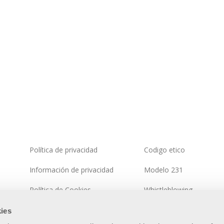
Política de privacidad
Codigo etico
Información de privacidad
Modelo 231
Política de Cookies
Whistleblowing
Política del sistema integrado
Política de seguridad de 
ies
información