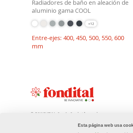
Radiadores de baño en aleación de
aluminio gama COOL
+12
Entre-ejes: 400, 450, 500, 550, 600
mm
© FONDITAL S.p.A. Società a unico
socio
Esta página web usa cook
Sede Legale e Amministrativa