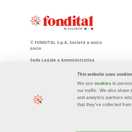
© FONDITAL S.p.A. Società a unico
socio
Sede Legale e Amministrativa
Via Cerreto, 40 - 25079 VOBARNO
(Brescia) Italia
This website uses cookie
We use
cookies
to person
our traffic. We also share 
and analytics partners who
that they’ve collected from
n. Reg. Imprese: 01963300171 - EORI/P. IVA: IT00667490981 - R