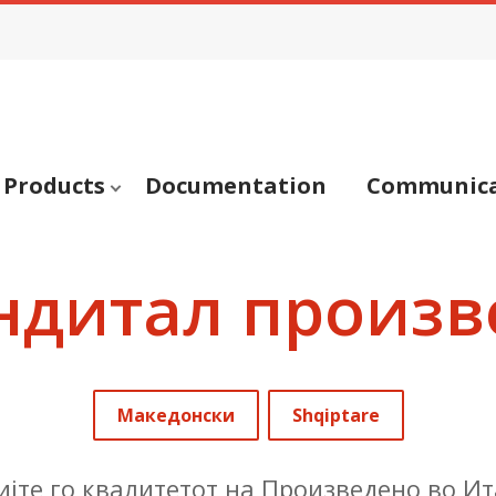
Products
Documentation
Communica
ндитал произв
Македонски
Shqiptare
ијте го квалитетот на Произведено во Ит