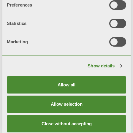
Preferences
Statistics
Marketing
Show details
Allow all
Allow selection
年度
冷凝技术课
S
Close without accepting
财
发现更多