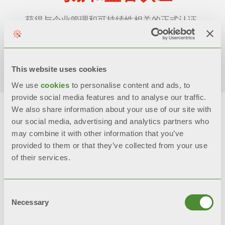
获得与企业管理和可持续性相关的正式认证,
模型粘附和评估
发现更多
This website uses cookies
We use
cookies
to personalise content and ads, to
provide social media features and to analyse our traffic.
We also share information about your use of our site with
our social media, advertising and analytics partners who
may combine it with other information that you’ve
provided to them or that they’ve collected from your use
最新消息
of their services.
了解家庭供暖的最新信息，并发现如何热爱
暖意的各种形式。
Consent
Necessary
Selection
发现更多