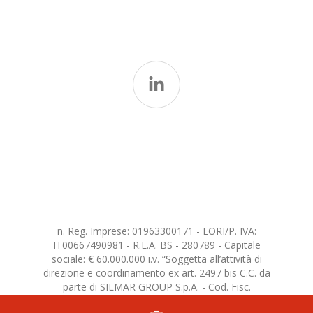
n. Reg. Imprese: 01963300171 - EORI/P. IVA:
IT00667490981 - R.E.A. BS - 280789 - Capitale
sociale: € 60.000.000 i.v. “Soggetta all’attività di
direzione e coordinamento ex art. 2497 bis C.C. da
parte di SILMAR GROUP S.p.A. - Cod. Fisc.
02075160172”