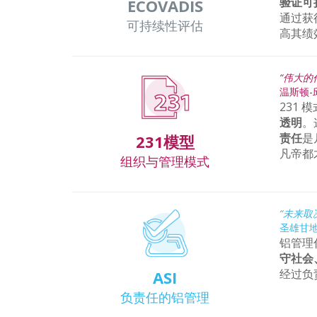
验证可
ECOVADIS
通过获
可持续性评估
高其绩
“伟大的
温斯顿-
231 
透明
。
责任
是
231模型
凡帝都
组织与管理模式
“未来取
圣雄甘
铝管理
守社会
经过负
ASI
负责任的铝管理