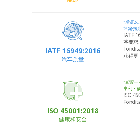
“质量从
约翰·拉
IATF
本要求
Fond
IATF 16949:2016
获得更
汽车质量
“相聚一
亨利・
ISO
Fond
ISO 45001:2018
健康和安全