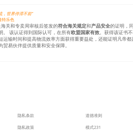
流，世界停滞不前”
娃特乐色
O.是海关和专卖局审核后签发的
符合海关规定
和
产品安全
的证明，
明。 该认证得到国际认可，在所有
欧盟国家有效
。获得该证书不
短运输时间和提高物流效率方面获得重要益处，还能证明凡帝都
为贸易伙伴提供质量和安全保障。
隐私条款
道德准则
隐私政策
模式231