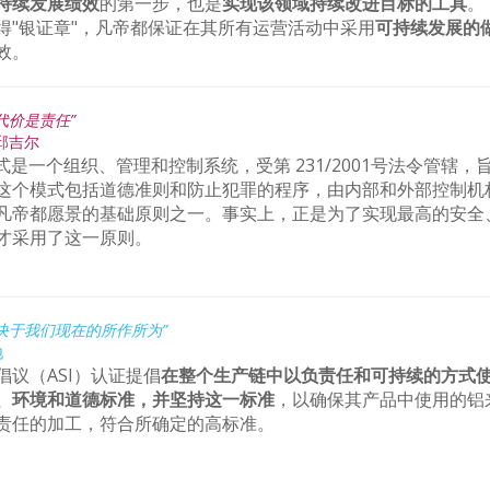
持续发展绩效
的第一步，也是
实现该领域持续改进目标的工具
。
得"银证章"，凡帝都保证在其所有运营活动中采用
可持续发展的
效。
代价是责任”
邱吉尔
模式是一个组织、管理和控制系统，受第 231/2001号法令管辖，
这个模式包括道德准则和防止犯罪的程序，由内部和外部控制机
凡帝都愿景的基础原则之一。事实上，正是为了实现最高的安全
才采用了这一原则。
决于我们现在的所作所为”
地
倡议（ASI）认证提倡
在整个生产链中以负责任和可持续的方式
、环境和道德标准，并坚持这一标准
，以确保其产品中使用的铝
责任的加工，符合所确定的高标准。