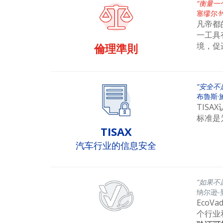
“衡量
塞缪尔·
凡帝都
一工具
境，促
倫理準則
“安全不
布魯斯·
TIS
标准是
TISAX
汽车行业的信息安全
“如果不
纳尔逊-
EcoV
个行业和