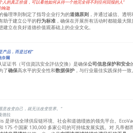
一个人的真正价值，可以看他如何从待一个他完全得不到任何回报的人”
约翰逊
的倫理準則制定了指导企业行为的
道德原则
，并通过诚信、透明
有助于建立公平的
行为标准
，确保在开展所有活动时都能最大限
进建立在良好道德价值观基础上的企业文化。
是产品，而是过程”
施奈爾
AX认证证书（可信資訊安全評估交換）是确保
公司信息保护和安全
为了
确保
高水平的安全性和
数据保护
，与行业最佳实践保持一致
愿意改变自己，就无法改变世界。”
曼德拉
adis 是评估全球供应链环境、社会和道德绩效的领先平台。EcoVadi
 175 个国家 130,000 多家公司的可持续发展实践。对 凡帝都而言