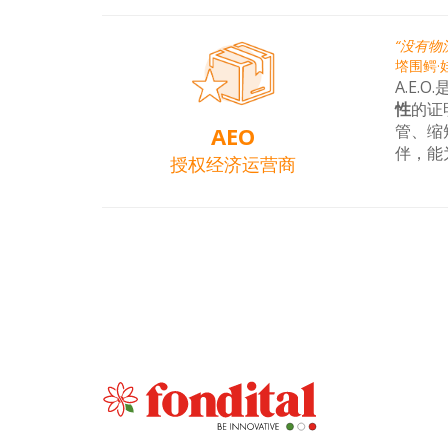
“没有物
㙮围鳄·
A.E.
性
的证
管、缩
AEO
伴，能
授权经济运营商