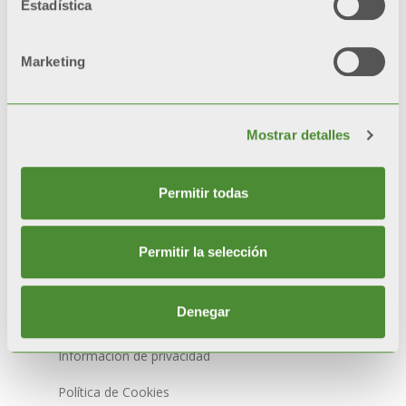
Estadística
Modelos: 300, 500, 700, 1000 W
Marketing
Mostrar detalles
Permitir todas
© FONDITAL S.p.A. Società a unico socio
Permitir la selección
Sede Legale e Amministrativa
Via Cerreto, 40 - 25079 VOBARNO (Brescia) Italia
Denegar
Política de privacidad
Información de privacidad
Política de Cookies