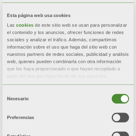
sólidos y fiables
. La resistencia es
nuestra fuerza motriz.
Esta página web usa cookies
Las
cookies
de este sitio web se usan para personalizar
el contenido y los anuncios, ofrecer funciones de redes
sociales y analizar el tráfico. Además, compartimos
información sobre el uso que haga del sitio web con
nuestros partners de redes sociales, publicidad y análisis
web, quienes pueden combinarla con otra información
que les haya proporcionado o que hayan recopilado a
DEDICACIÓN Y METICULOSIDAD
partir del uso que haya hecho de sus servicios.
La dedicación al trabajo es la filosofía que
guía nuestra forma de trabajar: funda sus
Selección
raíces en nuestra
cultura tlocal
, sinónimo
Necesario
de
de
pasión
y
compromiso constantes
,
consentimiento
pero no solo. El
cuidado de los detalles
nos guía a través de los proyectos,
Preferencias
reflejándose en cada área de nuestro
negocio. Como resultado, dicha actitud
nos ha permitido desarrollar soluciones