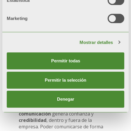
Estadística
innovadoras y proponer al mercado
productos de calidad excepcional. La
atención al detalle
no e sun valor
Marketing
añadido, sino un
requisito
para satisfacer
a tiempo las necesidades de nuestros
clientes y empleados.
Mostrar detalles
Permitir todas
Permitir la selección
TRANSPARENCIA
Denegar
Ser transparente y eficaz en la
comunicación
genera confianza y
credibilidad
, dentro y fuera de la
empresa. Poder comunicarse de forma