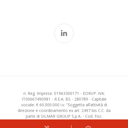
n. Reg. Imprese: 01963300171 - EORI/P. IVA:
IT00667490981 - R.E.A. BS - 280789 - Capitale
sociale: € 60.000.000 i.v. “Soggetta all’attività di
direzione e coordinamento ex art. 2497 bis C.C. da
parte di SILMAR GROUP S.p.A. - Cod. Fisc.
02075160172”