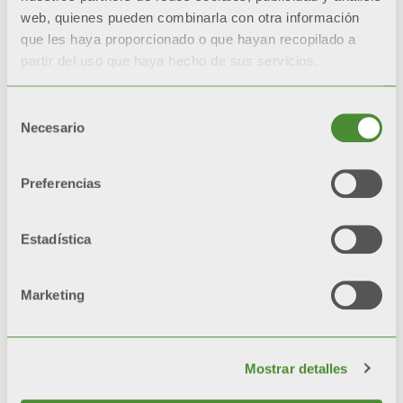
reduce la necesidad de
web, quienes pueden combinarla con otra información
mantenimiento, con
que les haya proporcionado o que hayan recopilado a
partir del uso que haya hecho de sus servicios.
consiguiente ahorro de
costos.
Selección
Necesario
de
consentimiento
GARANTÍA EXTENDIDA
Preferencias
Los productos con
®
tratamiento Aleternum
Estadística
garantizados durante 20
años
.
Marketing
ESTÉTICA INALTERABLE
Estética, brillo y color se
mantienen a lo largo del
Mostrar detalles
tiempo
gracias a pre-