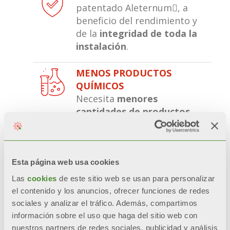
patentado Aleternum, a
beneficio del rendimiento y
de la
integridad de toda la
instalación
.
MENOS PRODUCTOS
QUÍMICOS
Necesita
menores
cantidades de productos
químicos
agresivos a lo largo
de la vida del radiador,
favoreciendo la
sostenibilidad ambiental.
Esta página web usa cookies
Las
cookies
de este sitio web se usan para personalizar
RELACIÓN CALIDAD PRECIO
el contenido y los anuncios, ofrecer funciones de redes
Una instalación
sociales y analizar el tráfico. Además, compartimos
limpia
mejora el
información sobre el uso que haga del sitio web con
rendimiento de la caldera
y
nuestros partners de redes sociales, publicidad y análisis