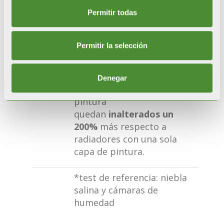
tratamientos y a la doble
pintura por anaforesi y
Permitir todas
polvos.
Permitir la selección
RESISTENCIA CERTIFICADA
Durante las pruebas de
corrosión acelerada*, los
Denegar
radiadores con doble
pintura
quedan
inalterados un
200%
más respecto a
radiadores con una sola
capa de pintura.
*test de referencia: niebla
salina y cámaras de
humedad