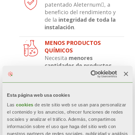
patentado Aleternum, a
beneficio del rendimiento y
de la
integridad de toda la
instalación
.
MENOS PRODUCTOS
QUÍMICOS
Necesita
menores
cantidades de productos
químicos
agresivos a lo largo
de la vida del radiador,
favoreciendo la
sostenibilidad ambiental.
Esta página web usa cookies
Las
cookies
de este sitio web se usan para personalizar
RELACIÓN CALIDAD PRECIO
el contenido y los anuncios, ofrecer funciones de redes
Una instalación
sociales y analizar el tráfico. Además, compartimos
limpia
mejora el
información sobre el uso que haga del sitio web con
rendimiento de la caldera
y
nuestros partners de redes sociales, publicidad y análisis