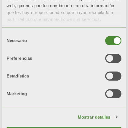
reduce la necesidad de
web, quienes pueden combinarla con otra información
mantenimiento, con
que les haya proporcionado o que hayan recopilado a
partir del uso que haya hecho de sus servicios.
consiguiente ahorro de
costos.
Selección
Necesario
de
consentimiento
GARANTÍA EXTENDIDA
Preferencias
Los productos con
®
tratamiento Aleternum
Estadística
garantizados durante 20
años
.
Marketing
ESTÉTICA INALTERABLE
Estética, brillo y color se
mantienen a lo largo del
Mostrar detalles
tiempo
gracias a pre-