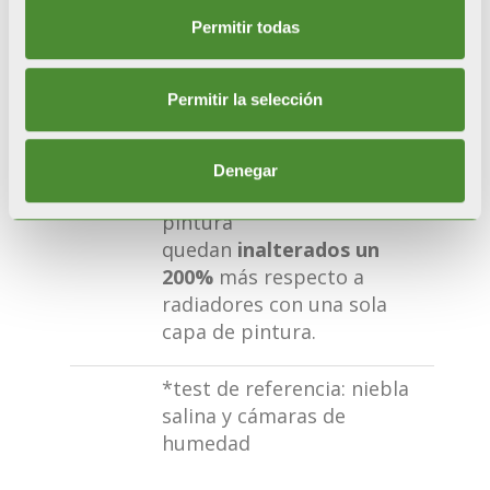
tratamientos y a la doble
pintura por anaforesi y
Permitir todas
polvos.
Permitir la selección
RESISTENCIA CERTIFICADA
Durante las pruebas de
corrosión acelerada*, los
Denegar
radiadores con doble
pintura
quedan
inalterados un
200%
más respecto a
radiadores con una sola
capa de pintura.
*test de referencia: niebla
salina y cámaras de
humedad