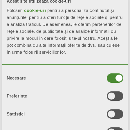
Acest site utilizează cookie-uri
WHPF PU
Folosim
cookie-uri
pentru a personaliza conținutul și
Rezervor tehnic de stocare a
anunțurile, pentru a oferi funcții de rețele sociale și pentru
apei pentru încălzirea sau
a analiza traficul. De asemenea, le oferim partenerilor de
răcirea apei
rețele sociale, de publicitate și de analize informații cu
privire la modul în care folosiți site-ul nostru. Aceștia le
Model: 25, 50, 100, 200, 300, 500
pot combina cu alte informații oferite de dvs. sau culese
în urma folosirii serviciilor lor.
Selecția
Necesare
consimțământului
Preferinţe
Statistici