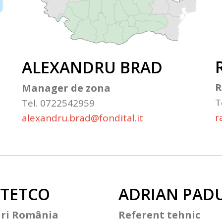
ALEXANDRU BRAD
R
Manager de zona
T
Tel. 0722542959
r
alexandru.brad@fondital.it
STETCO
ADRIAN PAD
ari România
Referent tehnic