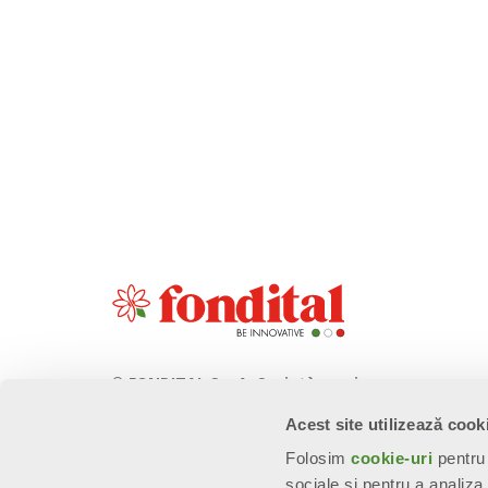
© FONDITAL S.p.A. Società a unico
socio
Acest site utilizează cook
Sede Legale e Amministrativa
Folosim
cookie-uri
pentru 
Via Cerreto, 40 - 25079 VOBARNO
sociale și pentru a analiza