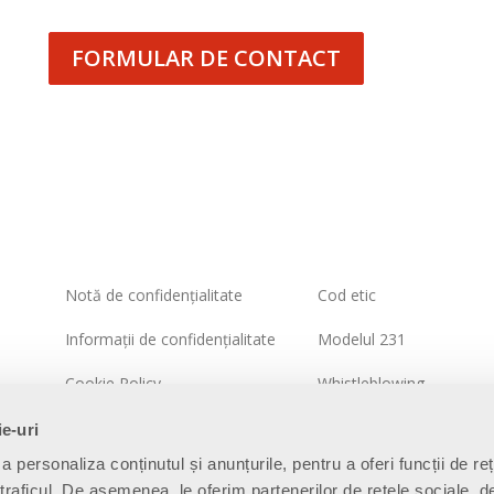
FORMULAR DE CONTACT
Notă de confidențialitate
Cod etic
Informații de confidențialitate
Modelul 231
Cookie Policy
Whistleblowing
Politica sistemului integrat
Politica de securitate a
ie-uri
informațiilor
a personaliza conținutul și anunțurile, pentru a oferi funcții de re
Harta site-ului
 traficul. De asemenea, le oferim partenerilor de rețele sociale, d