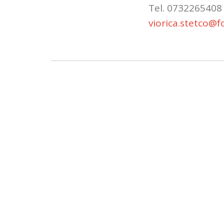
Tel. 0732265408
viorica.stetco@fo