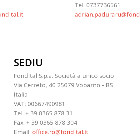
Tel. 0737736561
ndital.it
adrian.paduraru@fondit
SEDIU
Fondital S.p.a. Società a unico socio
Via Cerreto, 40 25079 Vobarno - BS
Italia
VAT: 00667490981
Tel. + 39 0365 878 31
Fax. + 39 0365 878 304
Email:
office.ro@fondital.it