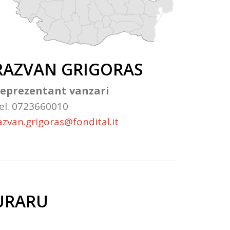
RAZVAN GRIGORAS
eprezentant vanzari
el. 0723660010
azvan.grigoras@fondital.it
URARU