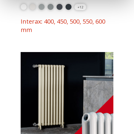
+12
Interax: 400, 450, 500, 550, 600
mm