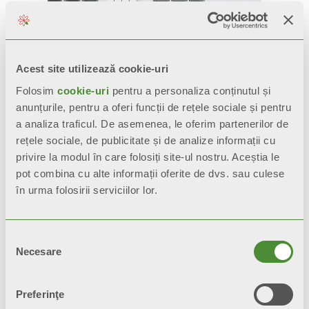
Acest site utilizează cookie-uri
Folosim
cookie-uri
pentru a personaliza conținutul și
anunțurile, pentru a oferi funcții de rețele sociale și pentru
a analiza traficul. De asemenea, le oferim partenerilor de
rețele sociale, de publicitate și de analize informații cu
GARDA DUAL 80
privire la modul în care folosiți site-ul nostru. Aceștia le
ALETERNUM
pot combina cu alte informații oferite de dvs. sau culese
în urma folosirii serviciilor lor.
Radiatoare decorative din
aluminiu extrudat
Selecția
Necesare
consimțământului
Interax: 900, 1000, 1200, 1400,
1600, 1800, 2000 mm
Preferinţe