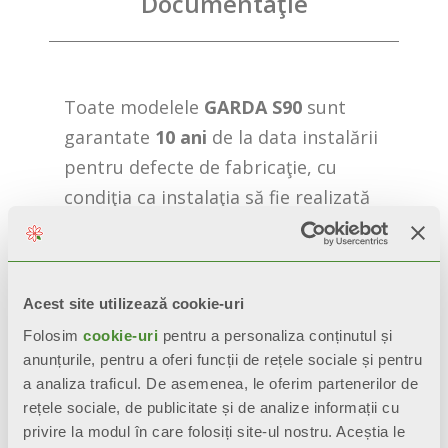
Documentaţie
Toate modelele
GARDA S90
sunt
garantate
10 ani
de la data instalării
pentru defecte de fabricaţie, cu
condiţia ca instalaţia să fie realizată
conform practicilor din domeniu,
conform normelor în vigoare şi
respectând instrucţiunile privind
Acest site utilizează cookie-uri
instalarea, utilizarea şi întreţinerea
Folosim
cookie-uri
pentru a personaliza conținutul și
corectă.
anunțurile, pentru a oferi funcții de rețele sociale și pentru
a analiza traficul. De asemenea, le oferim partenerilor de
rețele sociale, de publicitate și de analize informații cu
privire la modul în care folosiți site-ul nostru. Aceștia le