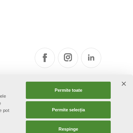
Permite toate
țele
e
Permite selecția
e pot
Respinge