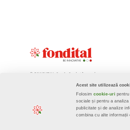
© FONDITAL S.p.A. Società a unico
socio
Acest site utilizează cook
Sede Legale e Amministrativa
Folosim
cookie-uri
pentru 
Via Cerreto, 40 - 25079 VOBARNO
sociale și pentru a analiza
(Brescia) Italia
publicitate și de analize inf
combina cu alte informații o