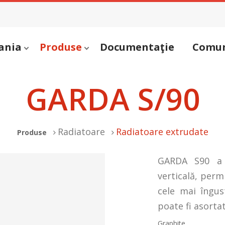
ania
Produse
Documentaţie
Comun
GARDA S/90
Radiatoare
Radiatoare extrudate
Produse
GARDA S90 a 
verticală, permi
cele mai îngus
poate fi asortat
Graphite