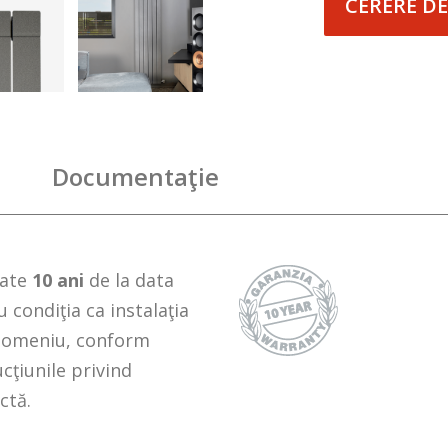
CERERE DE
Documentaţie
tate
10 ani
de la data
u condiţia ca instalaţia
n domeniu, conform
cţiunile privind
ctă.