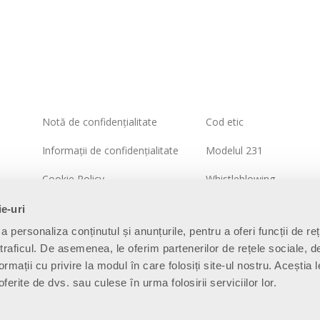
Notă de confidențialitate
Cod etic
Informații de confidențialitate
Modelul 231
Cookie Policy
Whistleblowing
Politica sistemului integrat
Politica de securitate a
ie-uri
informațiilor
a personaliza conținutul și anunțurile, pentru a oferi funcții de re
Harta site-ului
 traficul. De asemenea, le oferim partenerilor de rețele sociale, d
ormații cu privire la modul în care folosiți site-ul nostru. Aceștia l
ferite de dvs. sau culese în urma folosirii serviciilor lor.