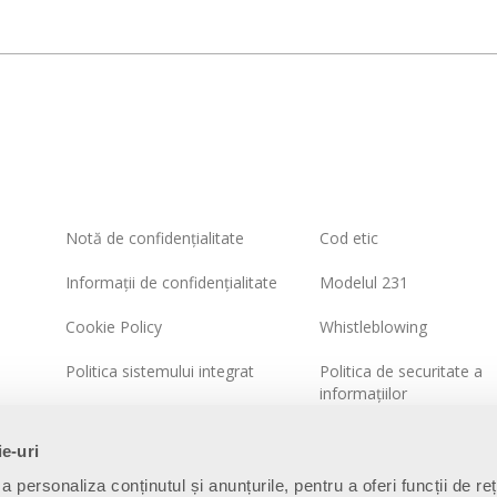
Notă de confidențialitate
Cod etic
Informații de confidențialitate
Modelul 231
Cookie Policy
Whistleblowing
Politica sistemului integrat
Politica de securitate a
informațiilor
Harta site-ului
ie-uri
a personaliza conținutul și anunțurile, pentru a oferi funcții de re