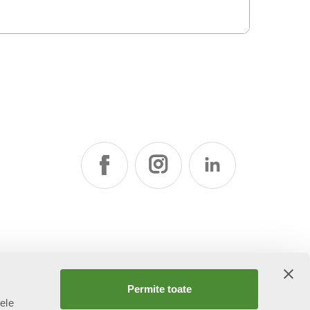
Permite toate
țele