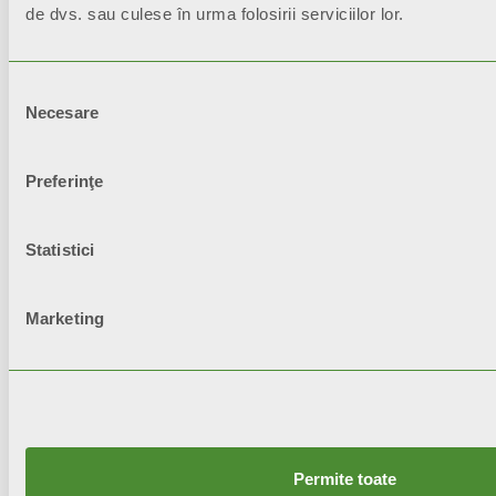
practicilor din domeniu, conform
de dvs. sau culese în urma folosirii serviciilor lor.
normelor în vigoare şi respectând
instrucţiunile privind instalarea,
Selecția
utilizarea şi întreţinerea corectă.
Necesare
consimțământului
Preferinţe
Statistici
Marketing
Permite toate