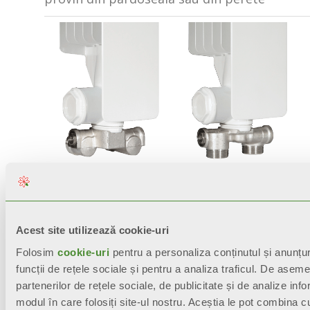
KIT ROBINET PRINDERE
KIT ROBINET PRINDERE
DE JOS PE PERETE DR-ST
DE JOS PE PODEA DR-ST
Acest site utilizează cookie-uri
Toate modelele sunt garantate
10
Folosim
cookie-uri
pentru a personaliza conținutul și anunțuri
ani
de la data instalării pentru
funcții de rețele sociale și pentru a analiza traficul. De asem
defecte de fabricaţie, cu condiţia ca
partenerilor de rețele sociale, de publicitate și de analize infor
instalaţia să fie realizată conform
modul în care folosiți site-ul nostru. Aceștia le pot combina cu 