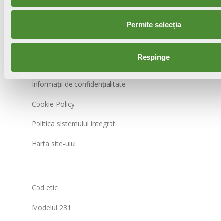
© FONDITAL S.p.A. Società a unico socio
Permite selecția
Sede Legale e Amministrativa
Via Cerreto, 40 - 25079 VOBARNO (Brescia) Italia
Respinge
Notă de confidențialitate
Informații de confidențialitate
Cookie Policy
Politica sistemului integrat
Harta site-ului
Cod etic
Modelul 231