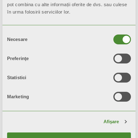
Descriere
pot combina cu alte informații oferite de dvs. sau culese
în urma folosirii serviciilor lor.
Date tehnice
Selecția
Necesare
consimțământului
Documentaţie
Preferinţe
Toate modelele
BLITZ SUPER B4
Statistici
sunt garantate
10 ani
de la data
instalării pentru defecte de
Marketing
fabricaţie, cu condiţia ca instalaţia să
fie realizată conform practicilor din
Afişare
domeniu, conform normelor în
vigoare şi respectând instrucţiunile