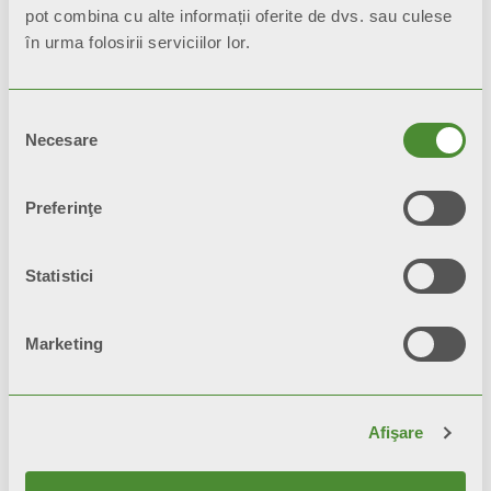
Descriere
pot combina cu alte informații oferite de dvs. sau culese
în urma folosirii serviciilor lor.
Date tehnice
Selecția
Necesare
consimțământului
Documentaţie
Preferinţe
Toate modelele
BLITZ SUPER B4
Statistici
sunt garantate
10 ani
de la data
instalării pentru defecte de
Marketing
fabricaţie, cu condiţia ca instalaţia să
fie realizată conform practicilor din
Afişare
domeniu, conform normelor în
vigoare şi respectând instrucţiunile