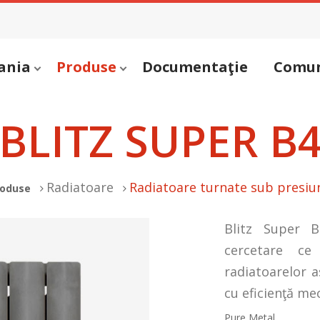
ania
Produse
Documentaţie
Comun
BLITZ SUPER B
Radiatoare
Radiatoare turnate sub presiu
roduse
Blitz Super B
cercetare ce
radiatoarelor a
cu eficienţă mec
Pure Metal