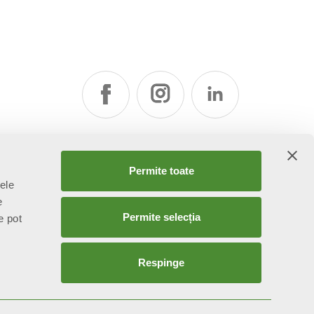
Permite toate
țele
e
Permite selecția
e pot
Respinge
attività di direzione e coordinamento ex art. 2497 bis C.C. da