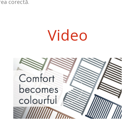
erea corectă.
Video