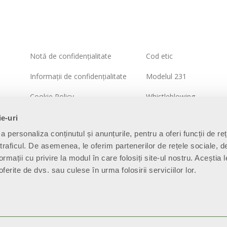
Notă de confidențialitate
Cod etic
Informații de confidențialitate
Modelul 231
Cookie Policy
Whistleblowing
Politica sistemului integrat
Politica de securitate a
ie-uri
informațiilor
a personaliza conținutul și anunțurile, pentru a oferi funcții de re
Harta site-ului
 traficul. De asemenea, le oferim partenerilor de rețele sociale, d
ormații cu privire la modul în care folosiți site-ul nostru. Aceștia l
ferite de dvs. sau culese în urma folosirii serviciilor lor.
.E.A. BS - 280789 - Capitale sociale: € 60.000.000 i.v. “Soggetta all’
parte di SILMAR GROUP S.p.A. - Cod. Fisc. 02075160172”