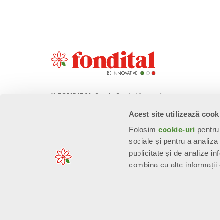
© FONDITAL S.p.A. Società a unico
socio
Acest site utilizează cook
Sede Legale e Amministrativa
Folosim
cookie-uri
pentru 
Via Cerreto, 40 - 25079 VOBARNO
sociale și pentru a analiza
(Brescia) Italia
publicitate și de analize inf
combina cu alte informații o
n. Reg. Imprese: 01963300171 - EORI/P. IVA: IT00667490981 - R