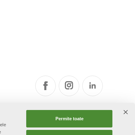
Permite toate
țele
e