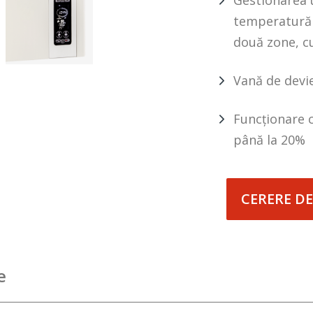
Gestionarea 
temperatură 
două zone, cu
Vană de devie
Funcționare 
până la 20%
CERERE DE
e