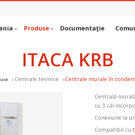
ania
Produse
Documentaţie
Comun
ITACA KRB
Centrale termice
Centrale murale în conden
duse
Centrală murală
cu 3 căi incorp
Conexiune la un
Compatibil cu