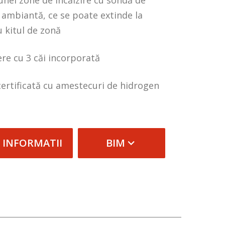
unei zone de încălzire cu sondă de
ambiantă, ce se poate extinde la
 kitul de zonă
re cu 3 căi incorporată
certificată cu amestecuri de hidrogen
 INFORMATII
BIM