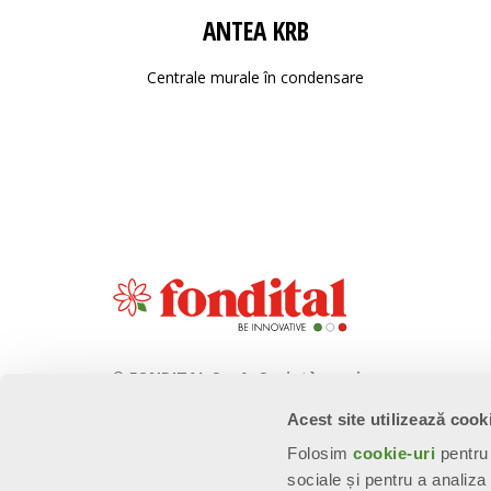
ANTEA KRB
Centrale murale în condensare
© FONDITAL S.p.A. Società a unico
socio
Acest site utilizează cook
Sede Legale e Amministrativa
Folosim
cookie-uri
pentru 
Via Cerreto, 40 - 25079 VOBARNO
sociale și pentru a analiza
(Brescia) Italia