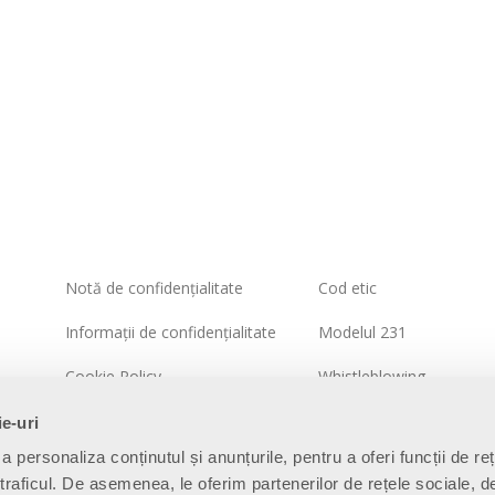
Notă de confidențialitate
Cod etic
Informații de confidențialitate
Modelul 231
Cookie Policy
Whistleblowing
Politica sistemului integrat
Politica de securitate a
ie-uri
informațiilor
a personaliza conținutul și anunțurile, pentru a oferi funcții de re
Harta site-ului
 traficul. De asemenea, le oferim partenerilor de rețele sociale, d