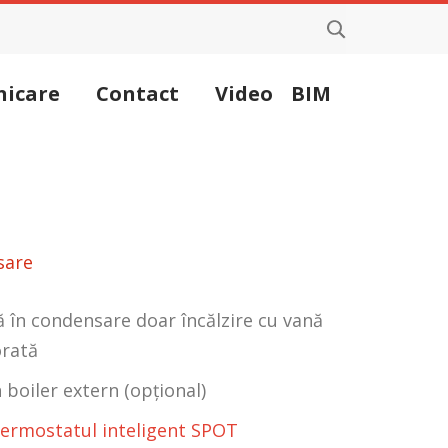
icare
Contact
Video
BIM
sare
 în condensare doar încălzire cu vană
orată
 boiler extern (opțional)
termostatul inteligent SPOT