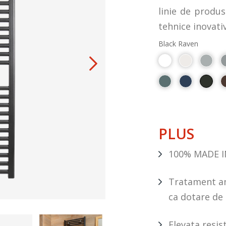
linie de produs
tehnice inovati
Black Raven
PLUS
100% MADE I
Tratament an
ca dotare de 
Elevata resis