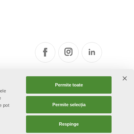
Permite toate
țele
e
Permite selecția
e pot
Respinge