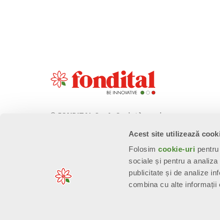
© FONDITAL S.p.A. Società a unico
socio
Acest site utilizează cook
Sede Legale e Amministrativa
Folosim
cookie-uri
pentru 
Via Cerreto, 40 - 25079 VOBARNO
sociale și pentru a analiza
(Brescia) Italia
publicitate și de analize inf
combina cu alte informații o