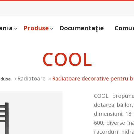
ania
Produse
Documentaţie
Comun
COOL
Radiatoare
Radiatoare decorative pentru b
oduse
COOL propune 
dotarea băilor,
dimensiuni: 18 
600, diverse înă
racorduri hidr