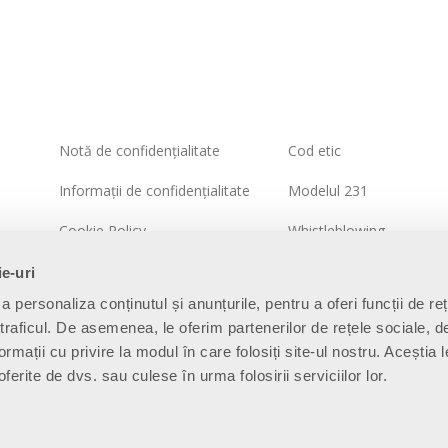
Notă de confidențialitate
Cod etic
Informații de confidențialitate
Modelul 231
Cookie Policy
Whistleblowing
Politica sistemului integrat
Politica de securitate a
ie-uri
informațiilor
a personaliza conținutul și anunțurile, pentru a oferi funcții de re
Harta site-ului
 traficul. De asemenea, le oferim partenerilor de rețele sociale, d
ormații cu privire la modul în care folosiți site-ul nostru. Aceștia l
ferite de dvs. sau culese în urma folosirii serviciilor lor.