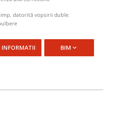
timp, datorită vopsirii duble:
pulbere
 INFORMATII
BIM