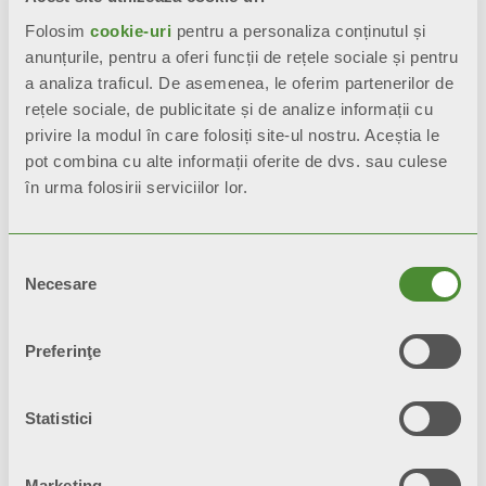
cerințele fiecărui spațiu
Folosim
cookie-uri
pentru a personaliza conținutul și
anunțurile, pentru a oferi funcții de rețele sociale și pentru
a analiza traficul. De asemenea, le oferim partenerilor de
rețele sociale, de publicitate și de analize informații cu
privire la modul în care folosiți site-ul nostru. Aceștia le
pot combina cu alte informații oferite de dvs. sau culese
în urma folosirii serviciilor lor.
GAMĂ LARGĂ
DE
FUNCȚIONALITĂȚI
Selecția
pentru un
control precis al
Necesare
consimțământului
temperaturii
datorită numeroaselor
funcții: Modulare a ventilației,
Control de la distanță, Funcție de
Preferinţe
dezumidificare, Filtru anti-polen
Statistici
Marketing