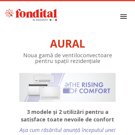
Toggl
navig
AURAL
Noua gamă de ventiloconvectoare
pentru spații rezidențiale
3 modele și 2 utilizări pentru a
satisface toate nevoile de confort
Așa cum răsăritul anunță începutul unei