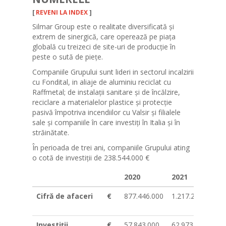
[
REVENI LA INDEX
]
Silmar Group este o realitate diversificată și
extrem de sinergică, care operează pe piața
globală cu treizeci de site-uri de producție în
peste o sută de piețe.
Companiile Grupului sunt lideri in sectorul incalzirii
cu Fondital, in aliaje de aluminiu reciclat cu
Raffmetal; de instalații sanitare și de încălzire,
reciclare a materialelor plastice și protecție
pasivă împotriva incendiilor cu Valsir și filialele
sale și companiile în care investiți în Italia și în
străinătate.
În perioada de trei ani, companiile Grupului ating
o cotă de investiții de 238.544.000 €
2020
2021
Cifră de afaceri
€
877.446.000
1.217.250.000
Investiții
€
57.843.000
62.973.000