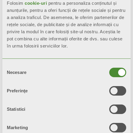
Folosim
cookie-uri
pentru a personaliza conținutul și
răspunsul la nevoile părților interesate în termeni
anunțurile, pentru a oferi funcții de rețele sociale și pentru
ESG.
a analiza traficul. De asemenea, le oferim partenerilor de
Grupul dedică resurse semnificative bunăstării și
rețele sociale, de publicitate și de analize informații cu
formării continue a colaboratorilor săi, prin
privire la modul în care folosiți site-ul nostru. Aceștia le
planuri de bunăstare structurate și servicii de
echilibrare între viața profesională și viața privată
pot combina cu alte informații oferite de dvs. sau culese
și, de asemenea, sprijină inițiativele de
în urma folosirii serviciilor lor.
responsabilitate socială corporativă care
promovează creșterea sportivă, culturală,
școlară, religioasă, artistică și îngrijirea sănătății.
Selecția
în zona și provincia Brescia, acordând o atenție
Necesare
consimțământului
deosebită generațiilor locale mai tinere.
Grupul a definit un plan industrial care prevede
investiții majore în energie regenerabilă pentru a
Preferinţe
atinge obiectivul de neutralitate climatică în 2050.
În ceea ce privește veniturile agregate, 2022 se
Statistici
dovedește a fi cel mai bun an financiar înregistrat
vreodată de Silmar Group în istoria sa.
SILMAR GROUP: PROGNOZA
Marketing