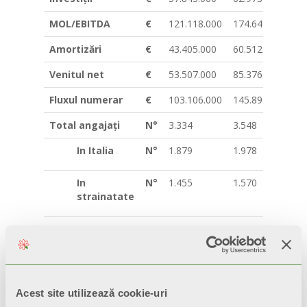
MOL/EBITDA
€
121.118.000
174.641.000
Amortizări
€
43.405.000
60.512.000
Venitul net
€
53.507.000
85.376.000
Fluxul numerar
€
103.106.000
145.890.000
Total angajați
N°
3.334
3.548
In Italia
N°
1.879
1.978
In
N°
1.455
1.570
strainatate
Date agregate
Toate companiile Grupului împărtășesc o cale
structurată de sustenabilitate care a făcut
Acest site utilizează cookie-uri
posibilă anticiparea directivelor europene și