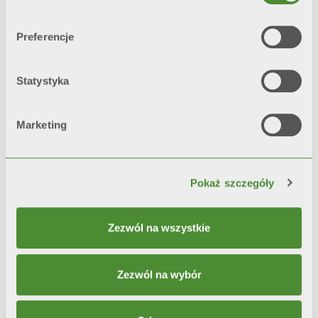
pojedynczą warstwą farby.
Preferencje
*test referencyjny: mgła solna i
higrostat
Statystyka
Marketing
Video
Pokaż szczegóły
Zezwól na wszystkie
Zezwól na wybór