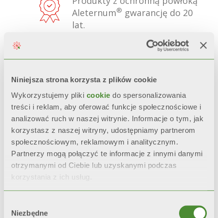
Produkty z ochronną powłoką
®
Aleternum
gwarancję do 20
lat.
NIEZMIENNY WYGLĄD
Estetyka, połysk i kolor
zostają zachowane w
Niniejsza strona korzysta z plików cookie
czasie
dzięki obróbce wstępnej
Wykorzystujemy pliki
cookie
do spersonalizowania
oraz podwójnemu malowaniu
treści i reklam, aby oferować funkcje społecznościowe i
anaforezą oraz malowaniem
analizować ruch w naszej witrynie. Informacje o tym, jak
proszkowym.
korzystasz z naszej witryny, udostępniamy partnerom
społecznościowym, reklamowym i analitycznym.
CERTYFIKOWANA ODPORNOŚĆ
Partnerzy mogą połączyć te informacje z innymi danymi
Podczas przyspieszonych
otrzymanymi od Ciebie lub uzyskanymi podczas
testów korozyjnych*, grzejniki z
korzystania z ich usług.
podwójnym malowaniem
pozostają
niezmienne w czasie
Wybór
o 200% dłużej
niż grzejniki z
Niezbędne
zgody