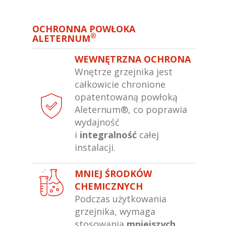
OCHRONNA POWŁOKA
®
ALETERNUM
WEWNĘTRZNA OCHRONA
Wnętrze grzejnika jest
całkowicie chronione
opatentowaną powłoką
Aleternum®, co poprawia
wydajność
i
integralność
całej
instalacji.
MNIEJ ŚRODKÓW
CHEMICZNYCH
Podczas użytkowania
grzejnika, wymaga
stosowania
mniejszych