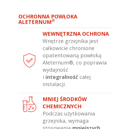
OCHRONNA POWŁOKA
®
ALETERNUM
WEWNĘTRZNA OCHRONA
Wnętrze grzejnika jest
całkowicie chronione
opatentowaną powłoką
Aleternum®, co poprawia
wydajność
i
integralność
całej
instalacji.
MNIEJ ŚRODKÓW
CHEMICZNYCH
Podczas użytkowania
grzejnika, wymaga
stosowania
mniejszych