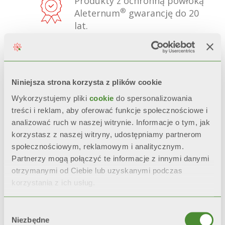
Produkty z ochronną powłoką
®
Aleternum
gwarancję do 20
lat.
NIEZMIENNY WYGLĄD
Estetyka, połysk i kolor
zostają zachowane w
Niniejsza strona korzysta z plików cookie
czasie
dzięki obróbce wstępnej
Wykorzystujemy pliki
cookie
do spersonalizowania
oraz podwójnemu malowaniu
treści i reklam, aby oferować funkcje społecznościowe i
anaforezą oraz malowaniem
analizować ruch w naszej witrynie. Informacje o tym, jak
proszkowym.
korzystasz z naszej witryny, udostępniamy partnerom
społecznościowym, reklamowym i analitycznym.
CERTYFIKOWANA ODPORNOŚĆ
Partnerzy mogą połączyć te informacje z innymi danymi
Podczas przyspieszonych
otrzymanymi od Ciebie lub uzyskanymi podczas
testów korozyjnych*, grzejniki z
korzystania z ich usług.
podwójnym malowaniem
pozostają
niezmienne w czasie
Wybór
o 200% dłużej
niż grzejniki z
Niezbędne
zgody