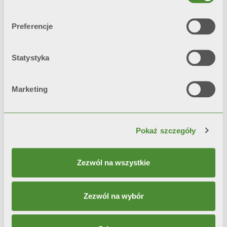
pojedynczą warstwą farby.
Preferencje
*test referencyjny: mgła solna i
higrostat
Statystyka
Marketing
Video
Pokaż szczegóły
Zezwól na wszystkie
Zezwól na wybór