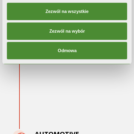
Zezwól na wszystkie
LIPETSK
Zezwól na wybór
2018:
Ekspansja międzynarodowa: otwarcie
nowej fabryki w celu rozszerzenia
sieci
Odmowa
sprzedażowej
AUTOMOTIVE