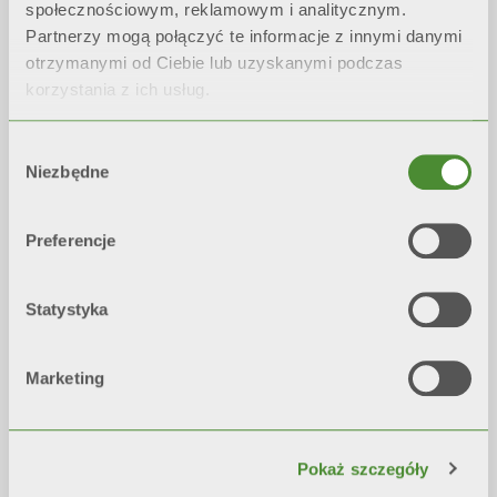
społecznościowym, reklamowym i analitycznym.
Partnerzy mogą połączyć te informacje z innymi danymi
otrzymanymi od Ciebie lub uzyskanymi podczas
korzystania z ich usług.
Wybór
Niezbędne
zgody
KOTŁY DUŻEJ MOCY
Preferencje
2017:
Rozbudowa pierwszej fabryki do
produkcji
kotłów dużej mocy
Statystyka
Marketing
Pokaż szczegóły