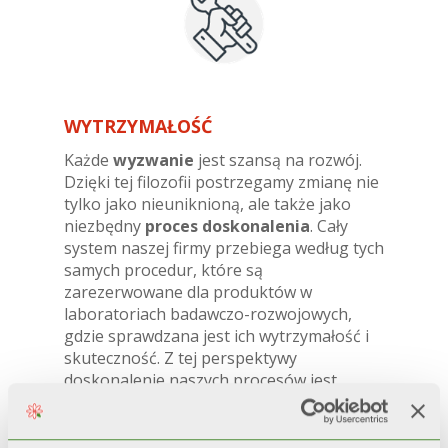
WYTRZYMAŁOŚĆ
Każde
wyzwanie
jest szansą na rozwój.
Dzięki tej filozofii postrzegamy zmianę nie
tylko jako nieuniknioną, ale także jako
niezbędny
proces doskonalenia
. Cały
system naszej firmy przebiega według tych
samych procedur, które są
zarezerwowane dla produktów w
laboratoriach badawczo-rozwojowych,
gdzie sprawdzana jest ich wytrzymałość i
skuteczność. Z tej perspektywy
doskonalenie naszych procesów jest
naturalną konsekwencją, która pozwala
nam
ewoluować
, aby
reagować na
zmiany rynkowe
, pozostając
solidnymi i