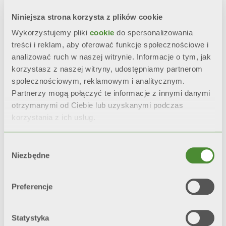
niezawodnymi.
Wytrzymałość to nasz
Niniejsza strona korzysta z plików cookie
silnik.
Wykorzystujemy pliki
cookie
do spersonalizowania
treści i reklam, aby oferować funkcje społecznościowe i
analizować ruch w naszej witrynie. Informacje o tym, jak
korzystasz z naszej witryny, udostępniamy partnerom
społecznościowym, reklamowym i analitycznym.
Partnerzy mogą połączyć te informacje z innymi danymi
otrzymanymi od Ciebie lub uzyskanymi podczas
korzystania z ich usług.
ZAANGAŻOWANIE I DOKŁADNOŚĆ
Zaangażowanie w pracę to filozofia, która
Wybór
kieruje naszym sposobem pracy. Ma swoje
Niezbędne
zgody
korzenie w naszej
lokalnej kulturze
,
która jest synonimem
nieustannej pasji
i
zaangażowania
, ale nie tylko.
Dbałość o
Preferencje
szczegóły
prowadzi nas przez projekty,
które znajdują odzwierciedlenie w każdym
obszarze działalności firmy. W rezultacie
Statystyka