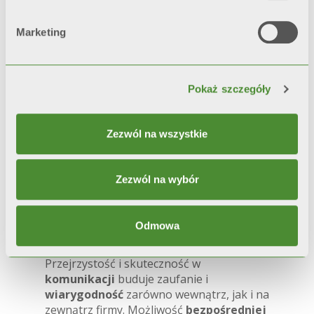
takie podejście pozwoliło nam wypracować
innowacyjne rozwiązania i zaoferować na
Marketing
rynku produkty najwyższej jakości.
Dbałość o szczegóły
nie jest wartością
dodaną, ale
warunkiem
szybkiego
reagowania na potrzeby naszych klientów
Pokaż szczegóły
i współpracowników
Zezwól na wszystkie
Zezwól na wybór
Odmowa
PRZEJRZYSTOŚĆ
Przejrzystość i skuteczność w
komunikacji
buduje zaufanie i
wiarygodność
zarówno wewnątrz, jak i na
zewnątrz firmy. Możliwość
bezpośredniej