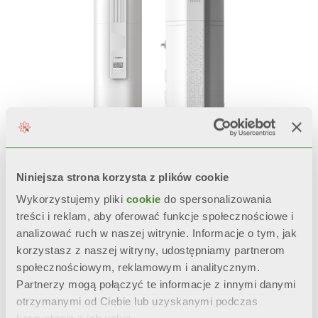
Niniejsza strona korzysta z plików cookie
MELORIA
Wykorzystujemy pliki
cookie
do spersonalizowania
treści i reklam, aby oferować funkcje społecznościowe i
Podgrzewacz wody z pompą
analizować ruch w naszej witrynie. Informacje o tym, jak
ciepła do produkcji ciepłej wody
korzystasz z naszej witryny, udostępniamy partnerom
użytkowej
społecznościowym, reklamowym i analitycznym.
Partnerzy mogą połączyć te informacje z innymi danymi
Model: 100, 150, 190 S, 300 S
otrzymanymi od Ciebie lub uzyskanymi podczas