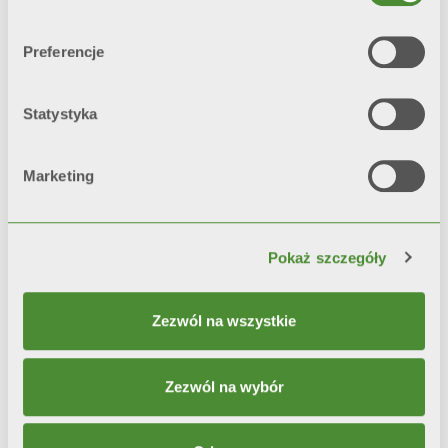
pojedynczą warstwą farby.
Preferencje
*test referencyjny: mgła solna i
higrostat
Statystyka
Marketing
Video
Pokaż szczegóły
Zezwól na wszystkie
Zezwól na wybór