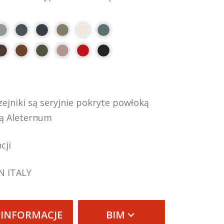
ejniki są seryjnie pokryte powłoką
ą Aleternum
cji
N ITALY
 INFORMACJE
BIM