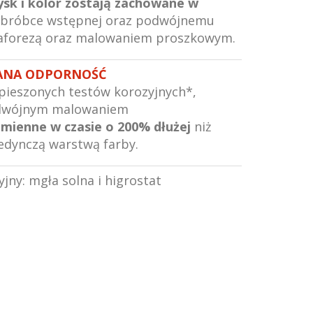
ysk i kolor zostają zachowane w
obróbce wstępnej oraz podwójnemu
aforezą oraz malowaniem proszkowym.
ANA ODPORNOŚĆ
pieszonych testów korozyjnych*,
podwójnym malowaniem
zmienne w czasie o 200% dłużej
niż
jedynczą warstwą farby.
yjny: mgła solna i higrostat