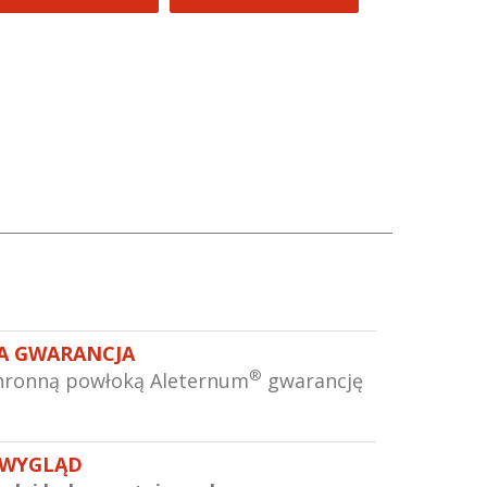
A GWARANCJA
®
hronną powłoką Aleternum
gwarancję
 WYGLĄD