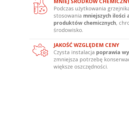
MNIEJ ŚRODKÓW CHEMICZ
Podczas użytkowania grzejni
stosowania
mniejszych ilości
produktów chemicznych
, chr
środowisko.
JAKOŚĆ WZGLĘDEM CENY
Czysta instalacja
poprawia wy
zmniejsza potrzebę konserwac
większe oszczędności.