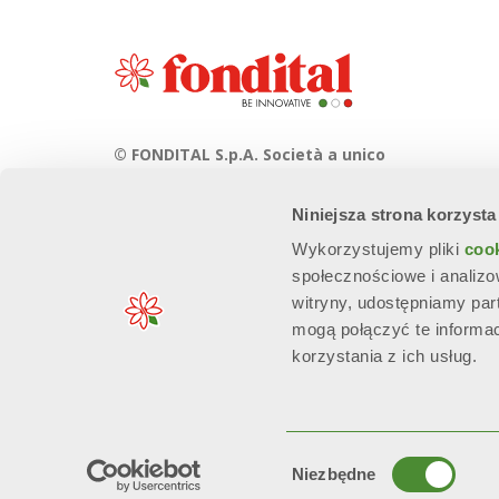
© FONDITAL S.p.A. Società a unico
socio
Niniejsza strona korzysta
Sede Legale e Amministrativa
Via Cerreto, 40 - 25079 VOBARNO
Wykorzystujemy pliki
coo
(Brescia) Italia
społecznościowe i analizo
witryny, udostępniamy pa
mogą połączyć te informa
korzystania z ich usług.
n. Reg. Imprese: 01963300171 - EORI/P. IVA: IT00667490981 - R
Wybór
Niezbędne
zgody