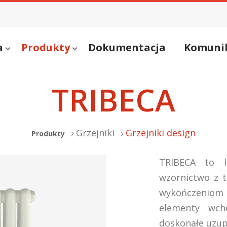
a
Produkty
Dokumentacja
Komuni
TRIBECA
Grzejniki
Grzejniki design
Produkty
TRIBECA to li
wzornictwo z t
wykończeniom
elementy wch
doskonałe uzup