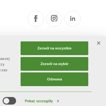
Zezwól na wszystkie
naszej
Zezwól na wybór
rzy
dczas
Odmowa
attività di direzione e coordinamento ex art. 2497 bis C.C. da
Pokaż szczegóły