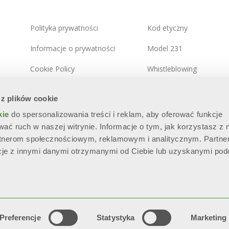
Polityka prywatności
Kod etyczny
Informacje o prywatności
Model 231
Cookie Policy
Whistleblowing
Zintegrowana polityka
Polityka bezpieczeństwa
 z plików cookie
systemowa
informacji
kie
do spersonalizowania treści i reklam, aby oferować funkcje
Mapa witryny
wać ruch w naszej witrynie. Informacje o tym, jak korzystasz z 
rtnerom społecznościowym, reklamowym i analitycznym. Partne
cje z innymi danymi otrzymanymi od Ciebie lub uzyskanymi po
.E.A. BS - 280789 - Capitale sociale: € 60.000.000 i.v. “Soggetta all’
parte di SILMAR GROUP S.p.A. - Cod. Fisc. 02075160172”
Serwis Techniczny
Preferencje
Statystyka
Marketing