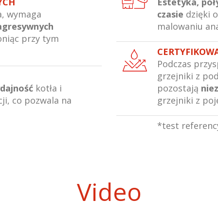
NYCH
Estetyka, poł
ka, wymaga
czasie
dzięki 
 agresywnych
malowaniu an
oniąc przy tym
CERTYFIKOW
Podczas przys
grzejniki z 
dajność
kotła i
pozostają
nie
ji, co pozwala na
grzejniki z po
*test referenc
Video