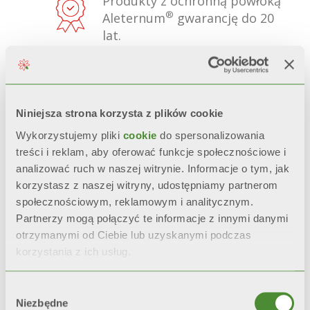
Produkty z ochronną powłoką
®
Aleternum
gwarancję do 20
lat.
NIEZMIENNY WYGLĄD
Estetyka, połysk i kolor
zostają zachowane w
Niniejsza strona korzysta z plików cookie
czasie
dzięki obróbce wstępnej
Wykorzystujemy pliki
cookie
do spersonalizowania
oraz podwójnemu malowaniu
treści i reklam, aby oferować funkcje społecznościowe i
anaforezą oraz malowaniem
analizować ruch w naszej witrynie. Informacje o tym, jak
proszkowym.
korzystasz z naszej witryny, udostępniamy partnerom
społecznościowym, reklamowym i analitycznym.
CERTYFIKOWANA ODPORNOŚĆ
Partnerzy mogą połączyć te informacje z innymi danymi
Podczas przyspieszonych
otrzymanymi od Ciebie lub uzyskanymi podczas
testów korozyjnych*, grzejniki z
korzystania z ich usług.
podwójnym malowaniem
pozostają
niezmienne w czasie
Wybór
o 200% dłużej
niż grzejniki z
Niezbędne
zgody