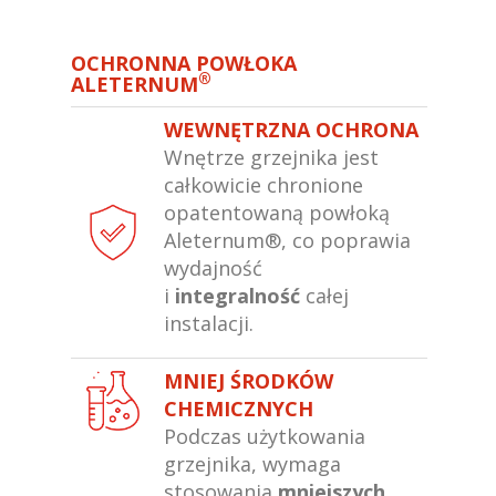
OCHRONNA POWŁOKA
®
ALETERNUM
WEWNĘTRZNA OCHRONA
Wnętrze grzejnika jest
całkowicie chronione
opatentowaną powłoką
Aleternum®, co poprawia
wydajność
i
integralność
całej
instalacji.
MNIEJ ŚRODKÓW
CHEMICZNYCH
Podczas użytkowania
grzejnika, wymaga
stosowania
mniejszych