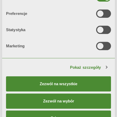
pojedynczą warstwą farby.
Preferencje
*test referencyjny: mgła solna i
higrostat
Statystyka
Marketing
Video
Pokaż szczegóły
Zezwól na wszystkie
Zezwól na wybór