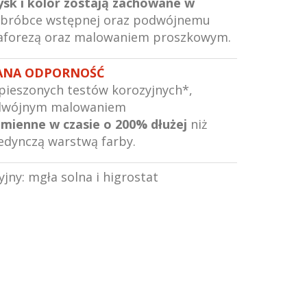
ysk i kolor zostają zachowane w
obróbce wstępnej oraz podwójnemu
aforezą oraz malowaniem proszkowym.
ANA ODPORNOŚĆ
pieszonych testów korozyjnych*,
podwójnym malowaniem
zmienne w czasie o 200% dłużej
niż
jedynczą warstwą farby.
yjny: mgła solna i higrostat