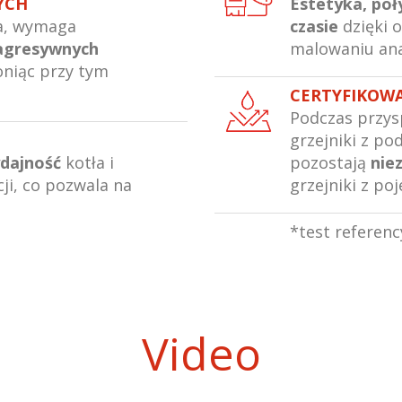
NYCH
Estetyka, poł
ka, wymaga
czasie
dzięki 
 agresywnych
malowaniu an
oniąc przy tym
CERTYFIKOW
Podczas przys
grzejniki z 
dajność
kotła i
pozostają
nie
ji, co pozwala na
grzejniki z po
*test referenc
Video