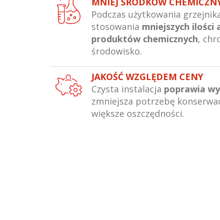
MNIEJ ŚRODKÓW CHEMICZ
Podczas użytkowania grzejni
stosowania
mniejszych ilości
produktów chemicznych
, chr
środowisko.
JAKOŚĆ WZGLĘDEM CENY
Czysta instalacja
poprawia wy
zmniejsza potrzebę konserwac
większe oszczędności.