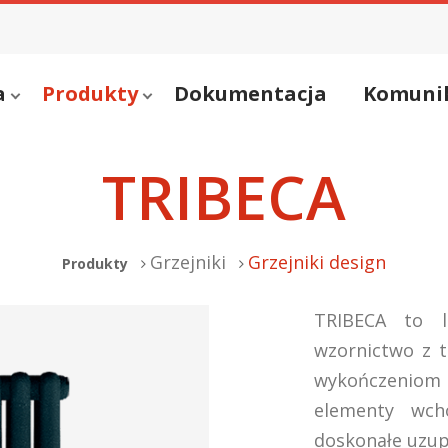
a
Produkty
Dokumentacja
Komuni
TRIBECA
Grzejniki
Grzejniki design
Produkty
TRIBECA to li
wzornictwo z t
wykończeniom
elementy wch
doskonałe uzup