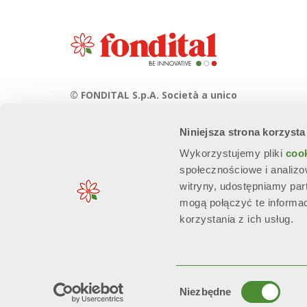
© FONDITAL S.p.A. Società a unico
socio
Niniejsza strona korzysta
Sede Legale e Amministrativa
Via Cerreto, 40 - 25079 VOBARNO
Wykorzystujemy pliki
coo
(Brescia) Italia
społecznościowe i analizo
witryny, udostępniamy pa
mogą połączyć te informa
korzystania z ich usług.
n. Reg. Imprese: 01963300171 - EORI/P. IVA: IT00667490981 - R
Wybór
Niezbędne
zgody