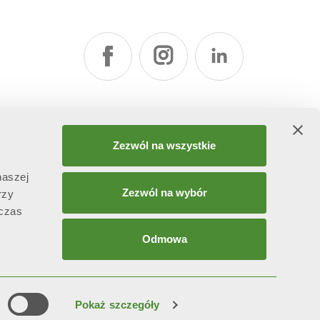
Zezwól na wszystkie
naszej
Zezwól na wybór
rzy
dczas
Odmowa
attività di direzione e coordinamento ex art. 2497 bis C.C. da
Pokaż szczegóły