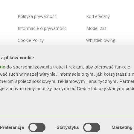
Polityka prywatności
Kod etyczny
Informacje o prywatności
Model 231
Cookie Policy
Whistleblowing
Zintegrowana polityka
Polityka bezpieczeństwa
 z plików cookie
systemowa
informacji
kie
do spersonalizowania treści i reklam, aby oferować funkcje
Mapa witryny
wać ruch w naszej witrynie. Informacje o tym, jak korzystasz z 
rtnerom społecznościowym, reklamowym i analitycznym. Partne
cje z innymi danymi otrzymanymi od Ciebie lub uzyskanymi po
.E.A. BS - 280789 - Capitale sociale: € 60.000.000 i.v. “Soggetta all’
parte di SILMAR GROUP S.p.A. - Cod. Fisc. 02075160172”
Serwis Techniczny
Preferencje
Statystyka
Marketing