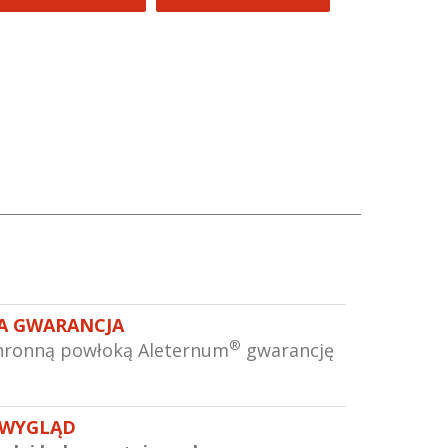
A GWARANCJA
®
hronną powłoką Aleternum
gwarancję
 WYGLĄD