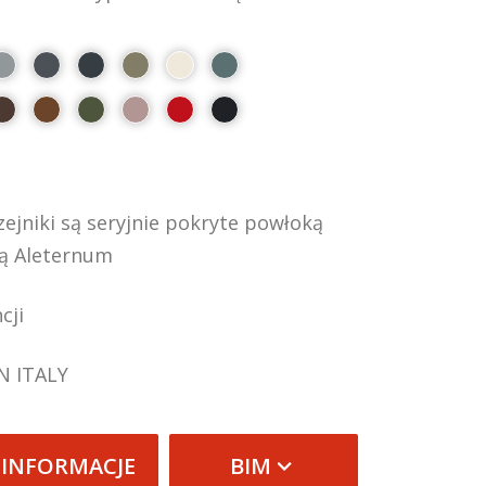
ejniki są seryjnie pokryte powłoką
ą Aleternum
cji
N ITALY
 INFORMACJE
BIM