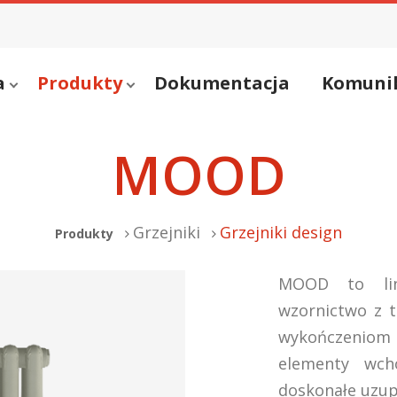
a
Produkty
Dokumentacja
Komuni
MOOD
Grzejniki
Grzejniki design
Produkty
MOOD to lini
wzornictwo z t
wykończeniom
elementy wch
doskonałe uzup