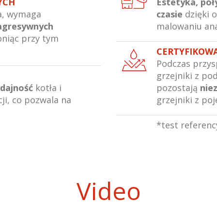
NYCH
Estetyka, poł
ka, wymaga
czasie
dzięki 
 agresywnych
malowaniu an
oniąc przy tym
CERTYFIKOW
Podczas przys
grzejniki z 
dajność
kotła i
pozostają
nie
ji, co pozwala na
grzejniki z po
*test referenc
Video