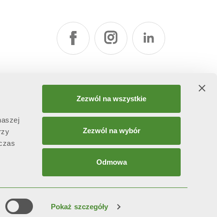
Zezwól na wszystkie
naszej
Zezwól na wybór
rzy
dczas
Odmowa
attività di direzione e coordinamento ex art. 2497 bis C.C. da
Pokaż szczegóły