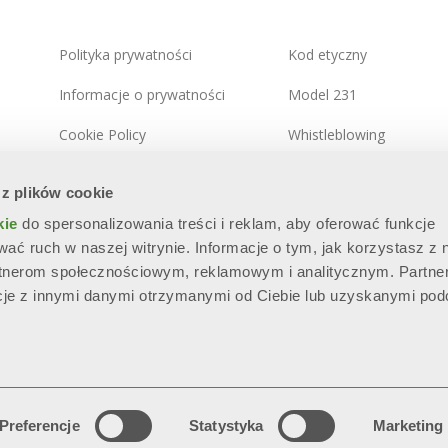
Polityka prywatności
Kod etyczny
Informacje o prywatności
Model 231
Cookie Policy
Whistleblowing
Zintegrowana polityka
Polityka bezpieczeństwa
 z plików cookie
systemowa
informacji
kie
do spersonalizowania treści i reklam, aby oferować funkcje
Mapa witryny
wać ruch w naszej witrynie. Informacje o tym, jak korzystasz z 
rtnerom społecznościowym, reklamowym i analitycznym. Partne
cje z innymi danymi otrzymanymi od Ciebie lub uzyskanymi po
.E.A. BS - 280789 - Capitale sociale: € 60.000.000 i.v. “Soggetta all’
parte di SILMAR GROUP S.p.A. - Cod. Fisc. 02075160172”
Serwis Techniczny
Preferencje
Statystyka
Marketing