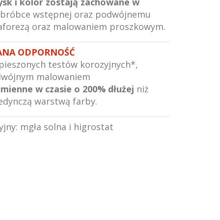
ysk i kolor zostają zachowane w
obróbce wstępnej oraz podwójnemu
aforezą oraz malowaniem proszkowym.
ANA ODPORNOŚĆ
pieszonych testów korozyjnych*,
podwójnym malowaniem
zmienne w czasie o 200% dłużej
niż
jedynczą warstwą farby.
yjny: mgła solna i higrostat