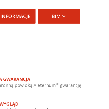
 INFORMACJE
BIM
A GWARANCJA
®
hronną powłoką Aleternum
gwarancję
 WYGLĄD