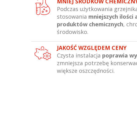
MNIEJ ŚRODKÓW CHEMICZ
Podczas użytkowania grzejni
stosowania
mniejszych ilości
produktów chemicznych
, chr
środowisko.
JAKOŚĆ WZGLĘDEM CENY
Czysta instalacja
poprawia wy
zmniejsza potrzebę konserwac
większe oszczędności.