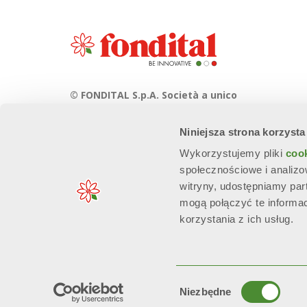
© FONDITAL S.p.A. Società a unico
socio
Niniejsza strona korzysta
Sede Legale e Amministrativa
Via Cerreto, 40 - 25079 VOBARNO
Wykorzystujemy pliki
coo
(Brescia) Italia
społecznościowe i analizo
witryny, udostępniamy pa
mogą połączyć te informa
korzystania z ich usług.
n. Reg. Imprese: 01963300171 - EORI/P. IVA: IT00667490981 - R
Wybór
Niezbędne
zgody