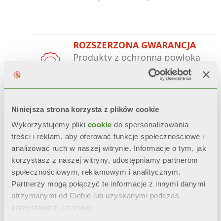
ROZSZERZONA GWARANCJA
Produkty z ochronną powłoką
®
Aleternum
gwarancję do 20
lat.
NIEZMIENNY WYGLĄD
Niniejsza strona korzysta z plików cookie
Estetyka, połysk i kolor
Wykorzystujemy pliki
cookie
do spersonalizowania
zostają zachowane w
treści i reklam, aby oferować funkcje społecznościowe i
czasie
dzięki obróbce wstępnej
analizować ruch w naszej witrynie. Informacje o tym, jak
oraz podwójnemu malowaniu
korzystasz z naszej witryny, udostępniamy partnerom
anaforezą oraz malowaniem
społecznościowym, reklamowym i analitycznym.
proszkowym.
Partnerzy mogą połączyć te informacje z innymi danymi
otrzymanymi od Ciebie lub uzyskanymi podczas
CERTYFIKOWANA ODPORNOŚĆ
korzystania z ich usług.
Podczas przyspieszonych