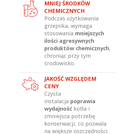
MNIEJ ŚRODKÓW
CHEMICZNYCH
Podczas użytkowania
grzejnika, wymaga
stosowania
mniejszych
ilości agresywnych
produktów chemicznych
,
chroniąc przy tym
środowisko.
JAKOŚĆ WZGLĘDEM
CENY
Czysta
instalacja
poprawia
wydajność
kotła i
zmniejsza potrzebę
konserwacji, co pozwala
na większe oszczędności.