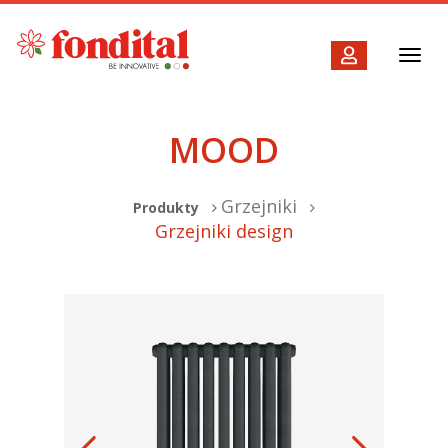
Toggl
navig
MOOD
Grzejniki
Produkty
Grzejniki design