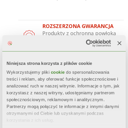
ROZSZERZONA GWARANCJA
Produkty z ochronną powłoką
®
Aleternum
gwarancję do 20
lat.
NIEZMIENNY WYGLĄD
Niniejsza strona korzysta z plików cookie
Estetyka, połysk i kolor
Wykorzystujemy pliki
cookie
do spersonalizowania
zostają zachowane w
treści i reklam, aby oferować funkcje społecznościowe i
czasie
dzięki obróbce wstępnej
analizować ruch w naszej witrynie. Informacje o tym, jak
oraz podwójnemu malowaniu
korzystasz z naszej witryny, udostępniamy partnerom
anaforezą oraz malowaniem
społecznościowym, reklamowym i analitycznym.
proszkowym.
Partnerzy mogą połączyć te informacje z innymi danymi
otrzymanymi od Ciebie lub uzyskanymi podczas
CERTYFIKOWANA ODPORNOŚĆ
korzystania z ich usług.
Podczas przyspieszonych