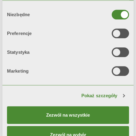
testów korozyjnych*, grzejniki z
Wybór
podwójnym malowaniem
Niezbędne
zgody
pozostają
niezmienne w czasie
o 200% dłużej
niż grzejniki z
Preferencje
pojedynczą warstwą farby.
*test referencyjny: mgła solna i
Statystyka
higrostat
Marketing
Video
Pokaż szczegóły
Zezwól na wszystkie
Zezwól na wybór