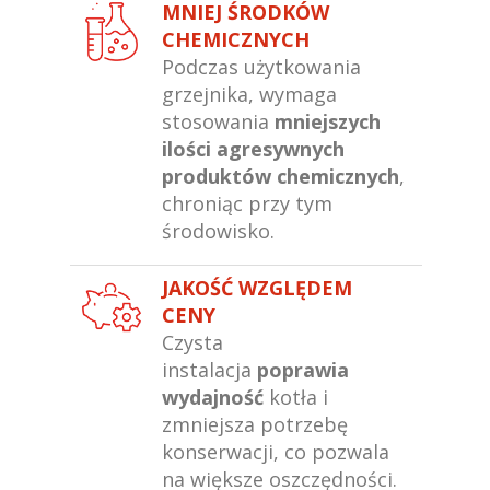
MNIEJ ŚRODKÓW
CHEMICZNYCH
Podczas użytkowania
grzejnika, wymaga
stosowania
mniejszych
ilości agresywnych
produktów chemicznych
,
chroniąc przy tym
środowisko.
JAKOŚĆ WZGLĘDEM
CENY
Czysta
instalacja
poprawia
wydajność
kotła i
zmniejsza potrzebę
konserwacji, co pozwala
na większe oszczędności.