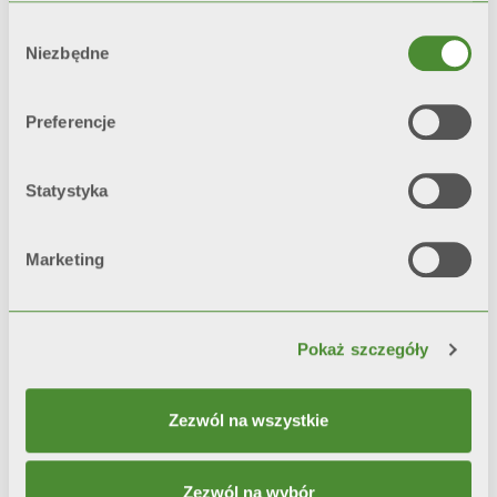
testów korozyjnych*, grzejniki z
Wybór
podwójnym malowaniem
Niezbędne
zgody
pozostają
niezmienne w czasie
o 200% dłużej
niż grzejniki z
Preferencje
pojedynczą warstwą farby.
*test referencyjny: mgła solna i
Statystyka
higrostat
Marketing
Video
Pokaż szczegóły
Zezwól na wszystkie
Zezwól na wybór