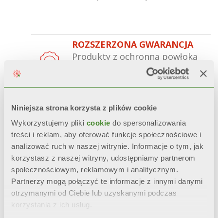
ROZSZERZONA GWARANCJA
Produkty z ochronną powłoką
®
Aleternum
gwarancję do 20
lat.
NIEZMIENNY WYGLĄD
Niniejsza strona korzysta z plików cookie
Estetyka, połysk i kolor
Wykorzystujemy pliki
cookie
do spersonalizowania
zostają zachowane w
treści i reklam, aby oferować funkcje społecznościowe i
czasie
dzięki obróbce wstępnej
analizować ruch w naszej witrynie. Informacje o tym, jak
oraz podwójnemu malowaniu
korzystasz z naszej witryny, udostępniamy partnerom
anaforezą oraz malowaniem
społecznościowym, reklamowym i analitycznym.
proszkowym.
Partnerzy mogą połączyć te informacje z innymi danymi
otrzymanymi od Ciebie lub uzyskanymi podczas
CERTYFIKOWANA ODPORNOŚĆ
korzystania z ich usług.
Podczas przyspieszonych