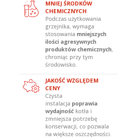
MNIEJ ŚRODKÓW
CHEMICZNYCH
Podczas użytkowania
grzejnika, wymaga
stosowania
mniejszych
ilości agresywnych
produktów chemicznych
,
chroniąc przy tym
środowisko.
JAKOŚĆ WZGLĘDEM
CENY
Czysta
instalacja
poprawia
wydajność
kotła i
zmniejsza potrzebę
konserwacji, co pozwala
na większe oszczędności.