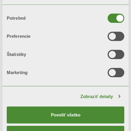
GARDA DUAL 80
Výber
Potrebné
súhlasu
Dekoratívne radiátory z
hliníkovej zliatiny radu GARDA
Preferencie
Štatistiky
Rázvor: 900, 1000, 1200, 1400,
1600, 1800, 2000 mm
Marketing
Zobraziť detaily
Povoliť všetko