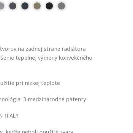
tvorov na zadnej strane radiátora
šenie tepelnej výmeny konvekčného
užitie pri nízkej teplote
hnológia: 3 medzinárodné patenty
N ITALY
y, keďže neboli použité zvary.