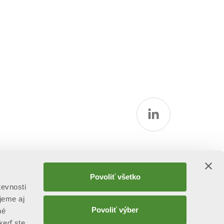
Povoliť všetko
tevnosti
jeme aj
Povoliť výber
né
 keď ste