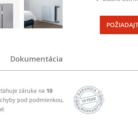
POŽIADAJ
Dokumentácia
zťahuje záruka na
10
é chyby pod podmienkou,
é.