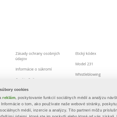
Zásady ochrany osobných
Etický kódex
údajov
Model 231
Informácie o súkromí
Whistleblowing
Cookie Policy
Politika informačnej
 súbory cookies
Integrated Systems Policy
bezpečnosti
 a
reklám
, poskytovanie funkcií sociálnych médií a analýzu návš
Mapa stránok
Informácie o tom, ako používate naše webové stránky, poskytu
sociálnych médií, inzercie a analýzy. Títo partneri môžu prísluš
alšími údajmi, ktoré ste im poskytli alebo ktoré od vás získali,