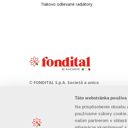
Tlakovo odlievané radiátory
© FONDITAL S.p.A. Società a unico
socio
Táto webstránka používa
Sede Legale e Amministrativa
Via Cerreto, 40 - 25079 VOBARNO
Na prispôsobenie obsahu
(Brescia) Italia
používame súbory cookie. 
našim partnerom v oblasti 
informácie skombinovať s ď