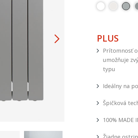
PLUS
Prítomnosť o
umožňuje zvý
typu
Ideálny na po
Špičková tec
100% MADE I
Žiadne ostrin