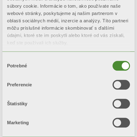
súbory cookie. Informácie o tom, ako používate naše
Popis
webové stránky, poskytujeme aj našim partnerom v
oblasti sociálnych médií, inzercie a analýzy. Títo partneri
môžu príslušné informácie skombinovať s ďalšími
Technické dáta
údajmi, ktoré ste im poskytli alebo ktoré od vás získali,
keď ste používali ich služby.
Dokumentácia
Výber
Potrebné
súhlasu
Na všetky modely
BLITZ SUPER B4
Preferencie
sa vzťahuje záruka na
10 rokov
od
dátumu inštalácie na výrobné chyby
Štatistiky
pod podmienkou, že zariadenie bolo
odborne namontované.
Marketing