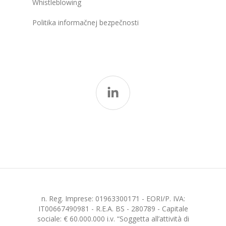
Whistleblowing
Politika informačnej bezpečnosti
n. Reg. Imprese: 01963300171 - EORI/P. IVA:
IT00667490981 - R.E.A. BS - 280789 - Capitale
sociale: € 60.000.000 i.v. “Soggetta all’attività di