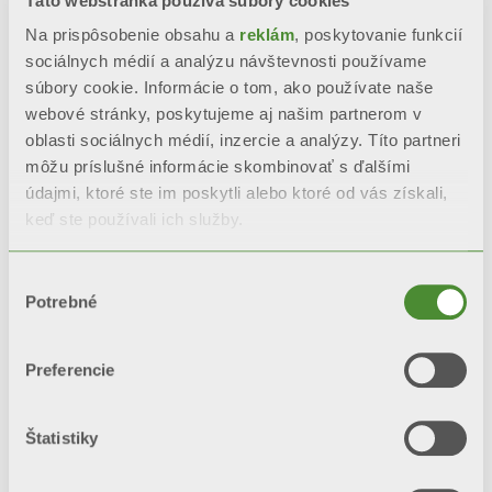
Táto webstránka používa súbory cookies
Na prispôsobenie obsahu a
reklám
, poskytovanie funkcií
Dekoratívne radiátory z
sociálnych médií a analýzu návštevnosti používame
hliníkovej zliatiny radu GARDA
súbory cookie. Informácie o tom, ako používate naše
webové stránky, poskytujeme aj našim partnerom v
oblasti sociálnych médií, inzercie a analýzy. Títo partneri
Rázvor: 900, 1000, 1200, 1400,
môžu príslušné informácie skombinovať s ďalšími
údajmi, ktoré ste im poskytli alebo ktoré od vás získali,
1600, 1800, 2000 mm
keď ste používali ich služby.
Výber
Potrebné
súhlasu
Preferencie
Štatistiky