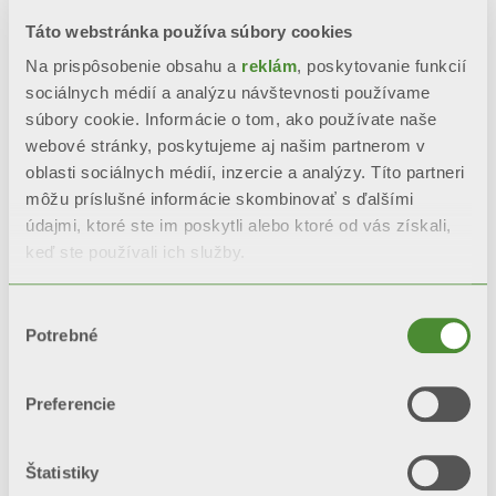
Táto webstránka používa súbory cookies
Na prispôsobenie obsahu a
reklám
, poskytovanie funkcií
sociálnych médií a analýzu návštevnosti používame
súbory cookie. Informácie o tom, ako používate naše
webové stránky, poskytujeme aj našim partnerom v
oblasti sociálnych médií, inzercie a analýzy. Títo partneri
môžu príslušné informácie skombinovať s ďalšími
údajmi, ktoré ste im poskytli alebo ktoré od vás získali,
keď ste používali ich služby.
TRAINING
personal and professional development
Výber
Potrebné
súhlasu
Preferencie
WELFARE
well-being of employees and their families
Štatistiky