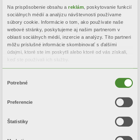
Kompletná antikorózna úprava
Na prispôsobenie obsahu a
reklám
, poskytovanie funkcií
Aleternum, sériovo
sociálnych médií a analýzu návštevnosti používame
súbory cookie. Informácie o tom, ako používate naše
Elevata resistenza alla corrosione
webové stránky, poskytujeme aj našim partnerom v
oblasti sociálnych médií, inzercie a analýzy. Títo partneri
môžu príslušné informácie skombinovať s ďalšími
Nepodlieha zmenám vďaka
údajmi, ktoré ste im poskytli alebo ktoré od vás získali,
dvojitému náteru: anaforéza a
keď ste používali ich služby.
prášková farba
Výber
Potrebné
súhlasu
POŽIADAJTE O INFORMÁCIE
Preferencie
BIM
Štatistiky