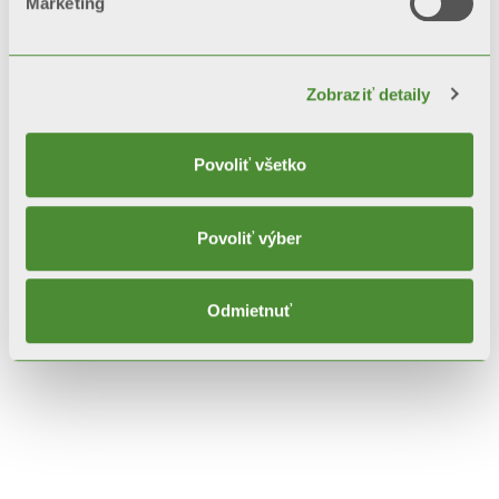
Marketing
Popis
Technické dáta
Zobraziť detaily
Dokumentácia
Povoliť všetko
Povoliť výber
Odmietnuť