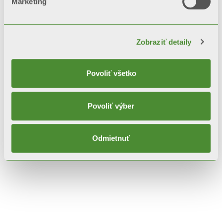
Marketing
Popis
Technické dáta
Zobraziť detaily
Dokumentácia
Povoliť všetko
Povoliť výber
Odmietnuť