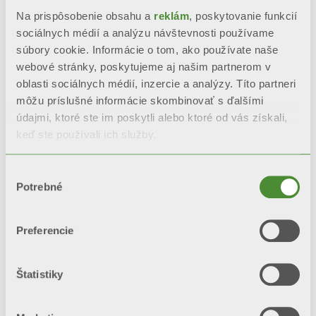
Kompletná antikorózna úprava
Na prispôsobenie obsahu a
reklám
, poskytovanie funkcií
Aleternum, sériovo
sociálnych médií a analýzu návštevnosti používame
súbory cookie. Informácie o tom, ako používate naše
Elevata resistenza alla corrosione
webové stránky, poskytujeme aj našim partnerom v
oblasti sociálnych médií, inzercie a analýzy. Títo partneri
môžu príslušné informácie skombinovať s ďalšími
Nepodlieha zmenám vďaka
údajmi, ktoré ste im poskytli alebo ktoré od vás získali,
dvojitému náteru: anaforéza a
keď ste používali ich služby.
prášková farba
Výber
Potrebné
súhlasu
POŽIADAJTE O INFORMÁCIE
Preferencie
BIM
Štatistiky