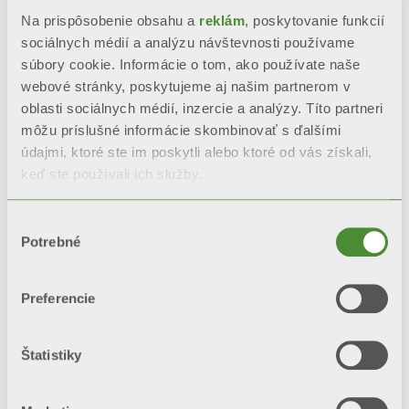
Kompletná antikorózna úprava
Na prispôsobenie obsahu a
reklám
, poskytovanie funkcií
Aleternum, sériovo
sociálnych médií a analýzu návštevnosti používame
súbory cookie. Informácie o tom, ako používate naše
Elevata resistenza alla corrosione
webové stránky, poskytujeme aj našim partnerom v
oblasti sociálnych médií, inzercie a analýzy. Títo partneri
môžu príslušné informácie skombinovať s ďalšími
Nepodlieha zmenám vďaka
údajmi, ktoré ste im poskytli alebo ktoré od vás získali,
dvojitému náteru: anaforéza a
keď ste používali ich služby.
prášková farba
Výber
Potrebné
súhlasu
POŽIADAJTE O INFORMÁCIE
Preferencie
BIM
Štatistiky