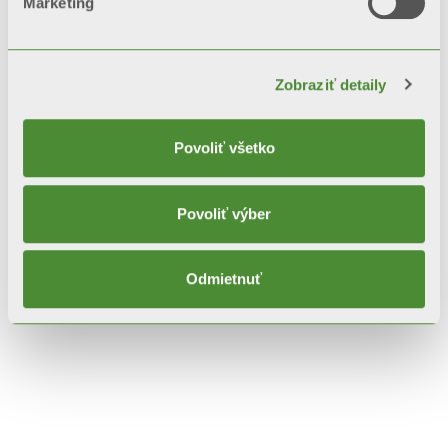
Marketing
Popis
Technické dáta
Zobraziť detaily
Dokumentácia
Povoliť všetko
Povoliť výber
Odmietnuť