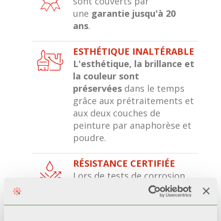
sont couverts par
une
garantie jusqu'à 20
ans
.
ESTHÉTIQUE INALTÉRABLE
L'esthétique, la brillance et
la couleur sont
préservées
dans le temps
grâce aux prétraitements et
aux deux couches de
peinture par anaphorèse et
poudre.
RÉSISTANCE CERTIFIÉE
Lors de tests de corrosion
accélérée*, les radiateurs
avec une double couche de
peinture
restent 200%
plus