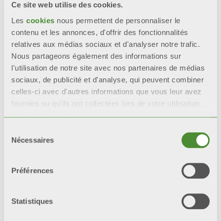
intacts que les radiateurs
Ce site web utilise des cookies.
avec une seule couche de
Les
cookies
nous permettent de personnaliser le
peinture.
contenu et les annonces, d'offrir des fonctionnalités
relatives aux médias sociaux et d'analyser notre trafic.
*tests de référence : test en
Nous partageons également des informations sur
brouillard salin et test
l'utilisation de notre site avec nos partenaires de médias
humidistatique.
sociaux, de publicité et d'analyse, qui peuvent combiner
celles-ci avec d'autres informations que vous leur avez
fournies ou qu'ils ont collectées lors de votre utilisation
de leurs services.
Sélection
Video
Nécessaires
du
consentement
Préférences
Statistiques