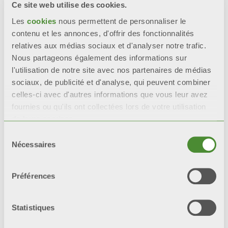
intacts que les radiateurs
Ce site web utilise des cookies.
avec une seule couche de
Les
cookies
nous permettent de personnaliser le
peinture.
contenu et les annonces, d'offrir des fonctionnalités
relatives aux médias sociaux et d'analyser notre trafic.
*tests de référence : test en
Nous partageons également des informations sur
brouillard salin et test
l'utilisation de notre site avec nos partenaires de médias
humidistatique.
sociaux, de publicité et d'analyse, qui peuvent combiner
celles-ci avec d'autres informations que vous leur avez
fournies ou qu'ils ont collectées lors de votre utilisation
de leurs services.
Sélection
Video
Nécessaires
du
consentement
Préférences
Statistiques