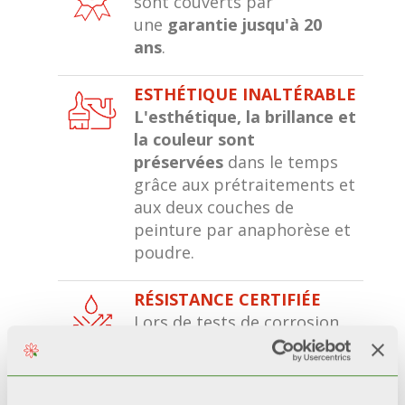
sont couverts par
une
garantie jusqu'à 20
ans
.
ESTHÉTIQUE INALTÉRABLE
L'esthétique, la brillance et
la couleur sont
préservées
dans le temps
grâce aux prétraitements et
aux deux couches de
peinture par anaphorèse et
poudre.
RÉSISTANCE CERTIFIÉE
Lors de tests de corrosion
accélérée*, les radiateurs
avec une double couche de
peinture
restent 200%
plus